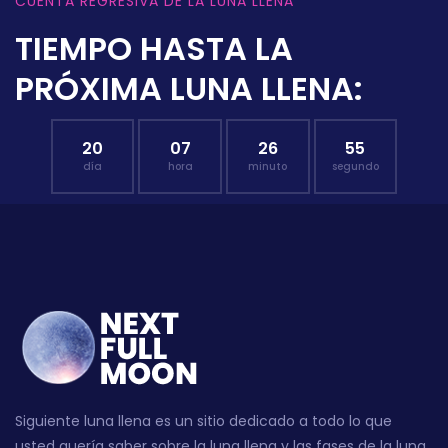
CUENTA REGRESIVA DE LA LUNA LLENA
TIEMPO HASTA LA
PRÓXIMA LUNA LLENA:
20
07
26
54
día
hora
minuto
segundo
Siguiente luna llena es un sitio dedicado a todo lo que
usted quería saber sobre la luna llena y las fases de la luna.