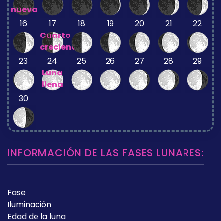
nueva
16
17
18
19
20
21
22
Cuarto
creciente
23
24
25
26
27
28
29
Luna
llena
30
INFORMACIÓN DE LAS FASES LUNARES:
Fase
Iluminación
Edad de la luna