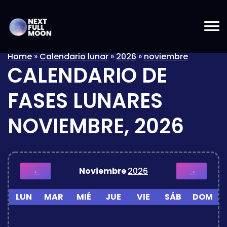
Home
»
Calendario lunar
»
2026
»
noviembre
CALENDARIO DE
FASES LUNARES
NOVIEMBRE, 2026
Noviembre
2026
←
→
LUN
MAR
MIÉ
JUE
VIE
SÁB
DOM