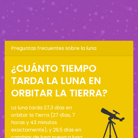
Preguntas frecuentes sobre la luna
¿CUÁNTO TIEMPO
TARDA LA LUNA EN
ORBITAR LA TIERRA?
La luna tarda 27,3 días en
orbitar la Tierra (27 días, 7
horas y 43 minutos
exactamente), y 29,5 días en
cambiar de luna nueva a luna