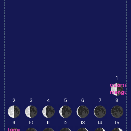
1
Cuarto
mengua
2
3
4
5
6
7
8
9
10
11
12
13
14
15
Luna