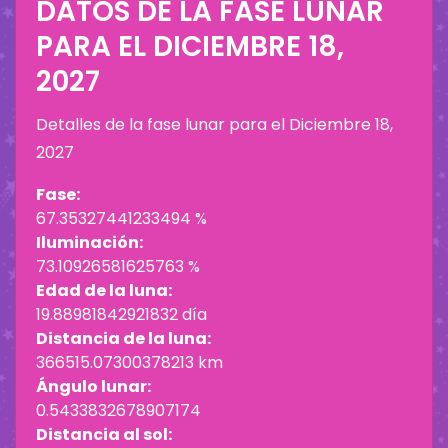
DATOS DE LA FASE LUNAR
PARA EL
DICIEMBRE 18,
2027
Detalles de la fase lunar para el
Diciembre 18,
2027
Fase:
67.35327441233494 %
Iluminación:
73.10926581625763 %
Edad de la luna:
19.88981842921832 día
Distancia de la luna:
366515.07300378213 km
Ángulo lunar:
0.5433832678907174
Distancia al sol: