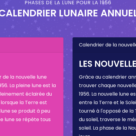
PHASES DE LA LUNE POUR LA 1956
CALENDRIER LUNAIRE ANNUE
Calendrier de la nouvell
LES NOUVELLE
r de la nouvelle lune
Grâce au calendrier ann
6. La pleine lune est la
trouver chaque nouvelle 
pleinement éclairée du
1956. La nouvelle lune es
 lorsque la Terre est
entre la Terre et le Sole
e lune se produit à peu
tourné à l'opposé de la 
ne lune se répète tous
du soleil, traverse le m
soleil. La phase de la No