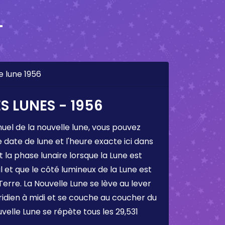
L
e lune 1956
S LUNES - 1956
uel de la nouvelle lune, vous pouvez
date de lune et l'heure exacte ici dans
t la phase lunaire lorsque la Lune est
il et que le côté lumineux de la Lune est
Terre. La Nouvelle Lune se lève au lever
éridien à midi et se couche au coucher du
uvelle Lune se répète tous les 29,531