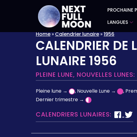
PROCHAINE P
LANGUES
Home
»
Calendrier lunaire
»
1956
CALENDRIER DE 
LUNAIRE 1956
PLEINE LUNE, NOUVELLES LUNES:
Pleine lune →
, Nouvelle Lune →
, Pre
Dernier trimestre →
CALENDRIERS LUNAIRES: