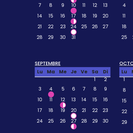
7
8
9
10
11
12
13
4
14
15
16
17
18
19
20
11
21
22
23
24
25
26
27
18
28
29
30
31
25
SEPTEMBRE
OCTO
Lu
Ma
Me
Je
Ve
Sa
Di
Lu
1
2
1
3
4
5
6
7
8
9
8
10
11
12
13
14
15
16
15
17
18
19
20
21
22
23
22
24
25
26
27
28
29
30
29