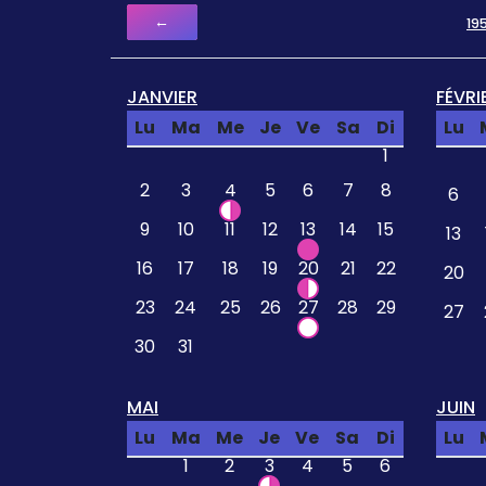
←
19
JANVIER
FÉVRI
Lu
Ma
Me
Je
Ve
Sa
Di
Lu
1
2
3
4
5
6
7
8
6
9
10
11
12
13
14
15
13
16
17
18
19
20
21
22
20
23
24
25
26
27
28
29
27
30
31
MAI
JUIN
Lu
Ma
Me
Je
Ve
Sa
Di
Lu
1
2
3
4
5
6