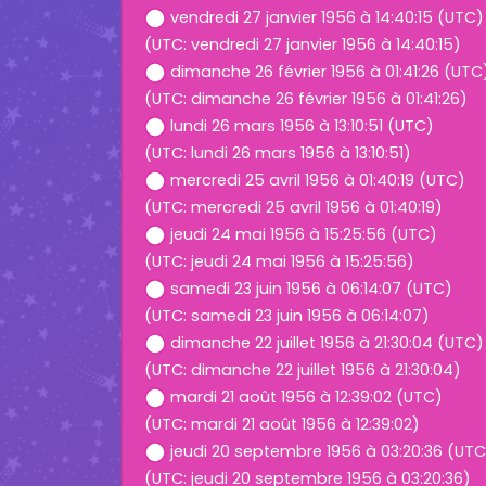
vendredi 27 janvier 1956 à 14:40:15 (UTC)
(UTC: vendredi 27 janvier 1956 à 14:40:15)
dimanche 26 février 1956 à 01:41:26 (UTC
(UTC: dimanche 26 février 1956 à 01:41:26)
lundi 26 mars 1956 à 13:10:51 (UTC)
(UTC: lundi 26 mars 1956 à 13:10:51)
mercredi 25 avril 1956 à 01:40:19 (UTC)
(UTC: mercredi 25 avril 1956 à 01:40:19)
jeudi 24 mai 1956 à 15:25:56 (UTC)
(UTC: jeudi 24 mai 1956 à 15:25:56)
samedi 23 juin 1956 à 06:14:07 (UTC)
(UTC: samedi 23 juin 1956 à 06:14:07)
dimanche 22 juillet 1956 à 21:30:04 (UTC)
(UTC: dimanche 22 juillet 1956 à 21:30:04)
mardi 21 août 1956 à 12:39:02 (UTC)
(UTC: mardi 21 août 1956 à 12:39:02)
jeudi 20 septembre 1956 à 03:20:36 (UTC
(UTC: jeudi 20 septembre 1956 à 03:20:36)