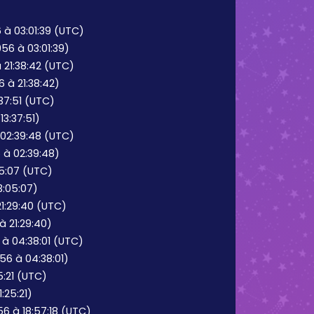
6 à 03:01:39 (UTC)
956 à 03:01:39)
à 21:38:42 (UTC)
6 à 21:38:42)
:37:51 (UTC)
13:37:51)
à 02:39:48 (UTC)
6 à 02:39:48)
05:07 (UTC)
3:05:07)
21:29:40 (UTC)
à 21:29:40)
 à 04:38:01 (UTC)
956 à 04:38:01)
5:21 (UTC)
:25:21)
6 à 18:57:18 (UTC)