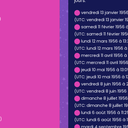
jours.
vendredi 13 janvier 195
)
(UTC: vendredi 13 janvier 1
samedi 11 février 1956 
(UTC: samedi 11 février 195
lundi 12 mars 1956 à 13
(UTC: lundi 12 mars 1956 à 
mercredi 11 avril 1956 
(UTC: mercredi 11 avril 195
jeudi 10 mai 1956 à 13:
(UTC: jeudi 10 mai 1956 à 1
vendredi 8 juin 1956 à 
(UTC: vendredi 8 juin 1956 
dimanche 8 juillet 1956
(UTC: dimanche 8 juillet 1
lundi 6 août 1956 à 11:2
)
(UTC: lundi 6 août 1956 à 11
mardi 4 septembre 195