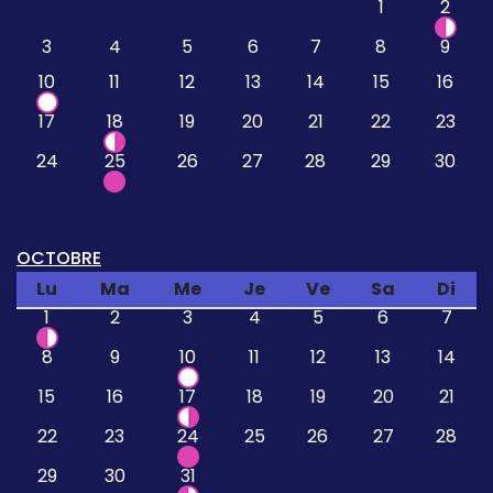
1
2
3
4
5
6
7
8
9
10
11
12
13
14
15
16
17
18
19
20
21
22
23
24
25
26
27
28
29
30
OCTOBRE
Lu
Ma
Me
Je
Ve
Sa
Di
1
2
3
4
5
6
7
8
9
10
11
12
13
14
15
16
17
18
19
20
21
22
23
24
25
26
27
28
29
30
31