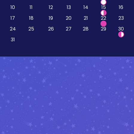
10
11
12
13
14
15
16
17
18
19
20
21
22
23
24
25
26
27
28
29
30
31