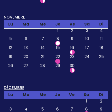
NOVEMBRE
Lu
Ma
Me
Je
Ve
Sa
Di
1
2
3
4
5
6
7
8
9
10
11
12
13
14
15
16
17
18
19
20
21
22
23
24
25
26
27
28
29
30
DÉCEMBRE
Lu
Ma
Me
Je
Ve
Sa
Di
1
2
3
4
5
6
7
8
9