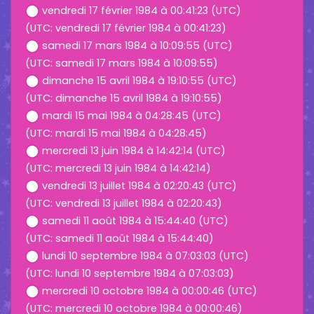
vendredi 17 février 1984 à 00:41:23 (UTC)
(UTC: vendredi 17 février 1984 à 00:41:23)
samedi 17 mars 1984 à 10:09:55 (UTC)
(UTC: samedi 17 mars 1984 à 10:09:55)
dimanche 15 avril 1984 à 19:10:55 (UTC)
(UTC: dimanche 15 avril 1984 à 19:10:55)
mardi 15 mai 1984 à 04:28:45 (UTC)
(UTC: mardi 15 mai 1984 à 04:28:45)
mercredi 13 juin 1984 à 14:42:14 (UTC)
(UTC: mercredi 13 juin 1984 à 14:42:14)
vendredi 13 juillet 1984 à 02:20:43 (UTC)
(UTC: vendredi 13 juillet 1984 à 02:20:43)
samedi 11 août 1984 à 15:44:40 (UTC)
(UTC: samedi 11 août 1984 à 15:44:40)
lundi 10 septembre 1984 à 07:03:03 (UTC)
(UTC: lundi 10 septembre 1984 à 07:03:03)
mercredi 10 octobre 1984 à 00:00:46 (UTC)
(UTC: mercredi 10 octobre 1984 à 00:00:46)