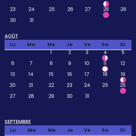
23
24
25
26
27
28
29
30
31
AOÛT
Lu
Ma
Me
Je
Ve
Sa
Di
1
2
3
4
5
6
7
8
9
10
11
12
13
14
15
16
17
18
19
20
21
22
23
24
25
26
27
28
29
30
31
SEPTEMBRE
Lu
Ma
Me
Je
Ve
Sa
Di