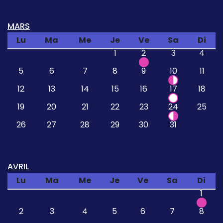
MARS
Lu
Ma
Me
Je
Ve
Sa
Di
1
2
3
4
5
6
7
8
9
10
11
12
13
14
15
16
17
18
19
20
21
22
23
24
25
26
27
28
29
30
31
AVRIL
Lu
Ma
Me
Je
Ve
Sa
Di
1
2
3
4
5
6
7
8