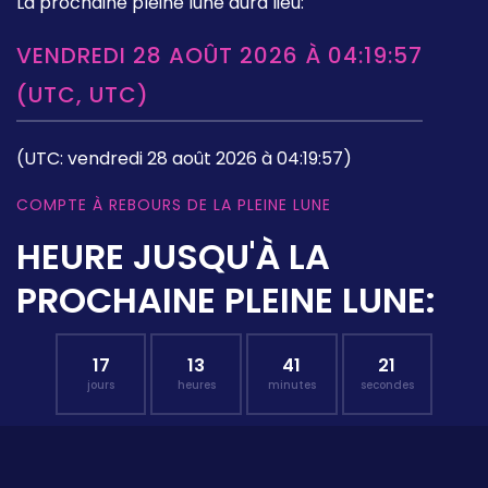
La prochaine pleine lune aura lieu:
VENDREDI 28 AOÛT 2026 À 04:19:57
(UTC, UTC)
(UTC: vendredi 28 août 2026 à 04:19:57)
COMPTE À REBOURS DE LA PLEINE LUNE
HEURE JUSQU'À LA
PROCHAINE PLEINE LUNE:
17
13
41
19
jours
heures
minutes
secondes