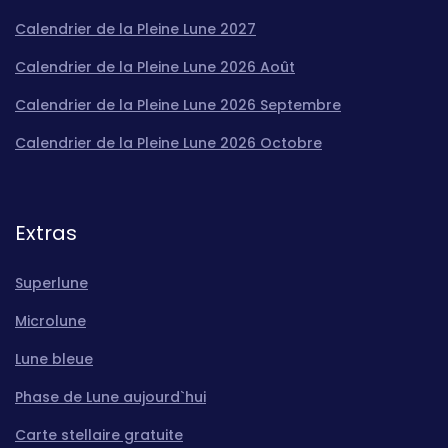
Calendrier de la Pleine Lune 2027
Calendrier de la Pleine Lune 2026 Août
Calendrier de la Pleine Lune 2026 Septembre
Calendrier de la Pleine Lune 2026 Octobre
Extras
Superlune
Microlune
Lune bleue
Phase de Lune aujourd`hui
Carte stellaire gratuite