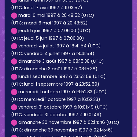
lundi 7 avril 1997 à 11:03:57 (UTC)
(UTC: lundi 7 avril 1997 à 11:03:57)
mardi 6 mai 1997 à 20:48:52 (UTC)
(UTC: mardi 6 mai 1997 à 20:48:52)
jeudi 5 juin 1997 à 07:06:00 (UTC)
(UTC: jeudi 5 juin 1997 à 07:06:00)
vendredi 4 juillet 1997 à 18:41:54 (UTC)
(UTC: vendredi 4 juillet 1997 à 18:41:54)
dimanche 3 août 1997 à 08:15:38 (UTC)
(UTC: dimanche 3 août 1997 à 08:15:38)
lundi 1 septembre 1997 à 23:52:59 (UTC)
(UTC: lundi 1 septembre 1997 à 23:52:59)
mercredi 1 octobre 1997 à 16:52:33 (UTC)
(UTC: mercredi 1 octobre 1997 à 16:52:33)
vendredi 31 octobre 1997 à 10:01:49 (UTC)
(UTC: vendredi 31 octobre 1997 à 10:01:49)
dimanche 30 novembre 1997 à 02:14:46 (UTC)
(UTC: dimanche 30 novembre 1997 à 02:14:46)