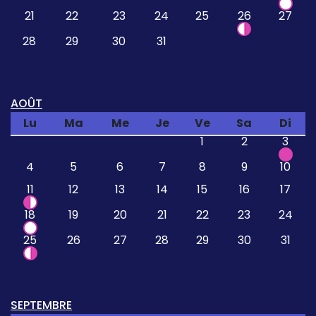
21
22
23
24
25
26
27
28
29
30
31
AOÛT
Lu
Ma
Me
Je
Ve
Sa
Di
1
2
3
4
5
6
7
8
9
10
11
12
13
14
15
16
17
18
19
20
21
22
23
24
25
26
27
28
29
30
31
SEPTEMBRE