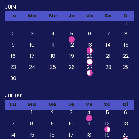
JUIN
Lu
Ma
Me
Je
Ve
Sa
Di
1
2
3
4
5
6
7
8
9
10
11
12
13
14
15
16
17
18
19
20
21
22
23
24
25
26
27
28
29
30
JUILLET
Lu
Ma
Me
Je
Ve
Sa
Di
1
2
3
4
5
6
7
8
9
10
11
12
13
14
15
16
17
18
19
20