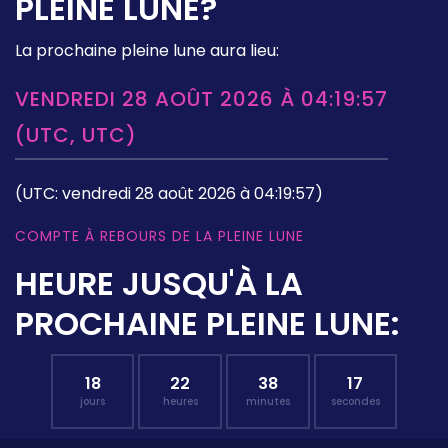
PLEINE LUNE?
La prochaine pleine lune aura lieu:
VENDREDI 28 AOÛT 2026 À 04:19:57
(UTC, UTC)
(UTC: vendredi 28 août 2026 à 04:19:57)
COMPTE À REBOURS DE LA PLEINE LUNE
HEURE JUSQU'À LA
PROCHAINE PLEINE LUNE:
18
22
38
16
jours
heures
minutes
secondes