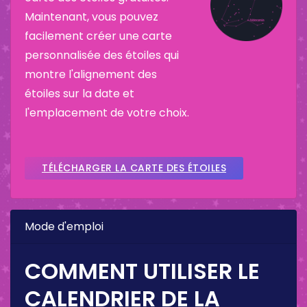
Maintenant, vous pouvez
facilement créer une carte
personnalisée des étoiles qui
montre l'alignement des
étoiles sur la date et
l'emplacement de votre choix.
TÉLÉCHARGER LA CARTE DES ÉTOILES
Mode d'emploi
COMMENT UTILISER LE
CALENDRIER DE LA