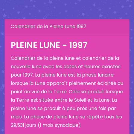
Calendrier de la Pleine Lune 1997
PLEINE LUNE - 1997
Calendrier de la pleine lune et calendrier de la
nouvelle lune avec les dates et heures exactes
pour 1997. La pleine lune est la phase lunaire
lorsque la Lune apparaît pleinement éclairée du
point de vue de la Terre. Cela se produit lorsque
la Terre est située entre le Soleil et la Lune. La
pleine lune se produit à peu près une fois par
mois. La phase de pleine lune se répète tous les
29,531 jours (1 mois synodique).