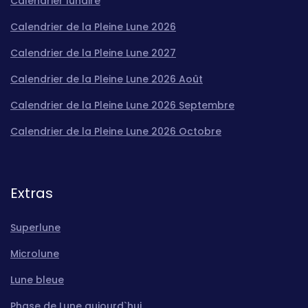
Calendrier lunaire
Calendrier de la Pleine Lune 2026
Calendrier de la Pleine Lune 2027
Calendrier de la Pleine Lune 2026 Août
Calendrier de la Pleine Lune 2026 Septembre
Calendrier de la Pleine Lune 2026 Octobre
Extras
Superlune
Microlune
Lune bleue
Phase de Lune aujourd`hui