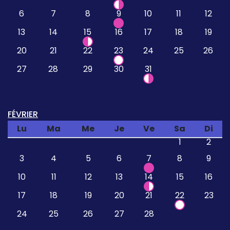
6
7
8
9
10
11
12
13
14
15
16
17
18
19
20
21
22
23
24
25
26
27
28
29
30
31
FÉVRIER
Lu
Ma
Me
Je
Ve
Sa
Di
1
2
3
4
5
6
7
8
9
10
11
12
13
14
15
16
17
18
19
20
21
22
23
24
25
26
27
28