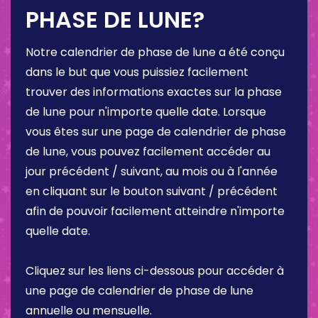
PHASE DE LUNE?
Notre calendrier de phase de lune a été conçu
dans le but que vous puissiez facilement
trouver des informations exactes sur la phase
de lune pour n'importe quelle date. Lorsque
vous êtes sur une page de calendrier de phase
de lune, vous pouvez facilement accéder au
jour précédent / suivant, au mois ou à l'année
en cliquant sur le bouton suivant / précédent
afin de pouvoir facilement atteindre n'importe
quelle date.
Cliquez sur les liens ci-dessous pour accéder à
une page de calendrier de phase de lune
annuelle ou mensuelle.