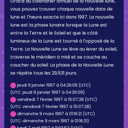
Grâce au calendrier annuel de la nouvelle lune,
vous pouvez trouver chaque nouvelle date de
lune et l'heure exacte ici dans 1997. La nouvelle
lune est la phase lunaire lorsque la Lune est
entre la Terre et le Soleil et que le côté
lumineux de la Lune est tourné à l'opposé de la
Terre. La Nouvelle Lune se lève au lever du soleil,
traverse le méridien à midi et se couche au
coucher du soleil. La phase de la Nouvelle Lune
se répète tous les 29,531 jours.
jeudi 9 janvier 1997 à 04:26:09 (UTC)
(UTC: jeudi 9 janvier 1997 à 04:26:09)
vendredi 7 février 1997 à 15:07:28 (UTC)
(UTC: vendredi 7 février 1997 à 15:07:28)
dimanche 9 mars 1997 à 01:16:21 (UTC)
(UTC: dimanche 9 mars 1997 à 01:16:21)