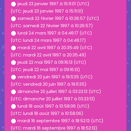
jeudi 23 janvier 1997 à 15:11:01 (UTC)
(UTC: jeudi 23 janvier 1997 à 15:11:01)
samedi 22 février 1997 à 10:26:57 (UTC)
(UTC: samedi 22 février 1997 à 10:26:57)
lundi 24 mars 1997 à 04:46:17 (UTC)
(UTC: lundi 24 mars 1997 à 04:46:17)
mardi 22 avril 1997 à 20:35:49 (UTC)
(UTC: mardi 22 avril 1997 à 20:35:49)
jeudi 22 mai 1997 à 09:16:13 (UTC)
(UTC: jeudi 22 mai 1997 à 09:16:13)
vendredi 20 juin 1997 à 19:11:35 (UTC)
(UTC: vendredi 20 juin 1997 à 19:11:35)
dimanche 20 juillet 1997 à 03:23:13 (UTC)
(UTC: dimanche 20 juillet 1997 à 03:23:13)
lundi 18 août 1997 à 10:58:06 (UTC)
(UTC: lundi 18 août 1997 à 10:58:06)
mardi 16 septembre 1997 à 18:52:13 (UTC)
(UTC: mardi 16 septembre 1997 à 18:52:13)