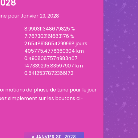
2028
lune pour
Janvier 29, 2028
8.990311348679825 %
7.767302161683176 %
2.6548918654299998 jours
405775.4778360304 km
0.4908087574983467
147339295.83597907 km
0.5412537872366172
informations de phase de Lune pour le jour
uez simplement sur les boutons ci-
» JANVIER 30, 2028