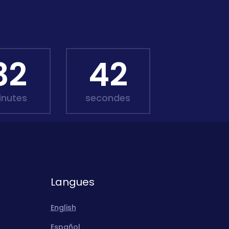
32
40
inutes
secondes
Langues
English
Español