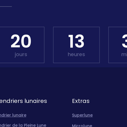
20
13
jours
heures
m
endriers lunaires
Extras
drier lunaire
Superlune
drier de la Pleine Lune
Microlune