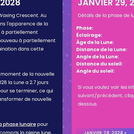
 2028
JANVIER 29, 
Waxing Crescent
. Au
Détails de la phase de 
ns l'apparence de la
Phase:
 à partiellement
Éclairage:
 nouveau à partiellement
Âge de la Lune:
umination dans cette
Distance de la Lune:
Angle de la Lune:
Distance du soleil:
Angle du soleil:
 moment de la nouvelle
028
la Lune a
2.7 jours
Si vous voulez voir les 
pour se terminer, ce qui
suivant/précédent, cliq
ransformer de nouvelle
dessous.
a phase lunaire
pour
 compris la pleine lune,
JANVIER 28, 2028 «