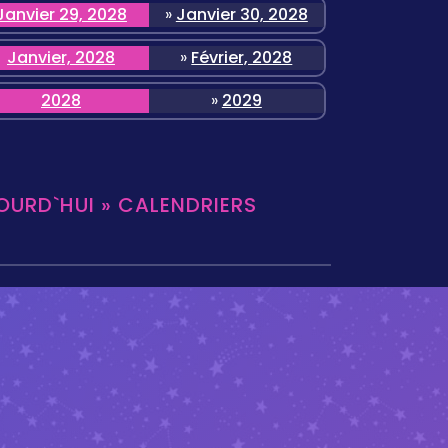
Janvier 29, 2028
»
Janvier 30, 2028
Janvier, 2028
»
Février, 2028
2028
»
2029
OURD`HUI » CALENDRIERS