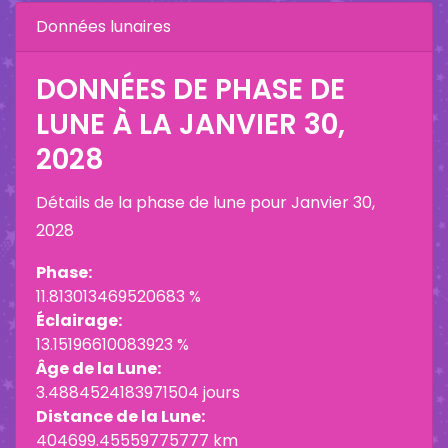
Données lunaires
DONNÉES DE PHASE DE
LUNE À LA
JANVIER 30,
2028
Détails de la phase de lune pour
Janvier 30,
2028
Phase:
11.813013469520683 %
Éclairage:
13.15196610083923 %
Âge de la Lune:
3.4884524183971504 jours
Distance de la Lune:
404699.45559775777 km