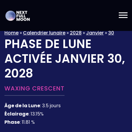
Home
»
Calendrier lunaire
»
2028
»
Janvier
»
30
PHASE DE LUNE
ACTIVÉE
JANVIER 30,
2028
WAXING CRESCENT
Âge de la Lune
:
3.5 jours
Éclairage
:
13.15%
Phase
:
11.81 %