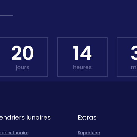
20
14
jours
heures
m
endriers lunaires
Extras
drier lunaire
Superlune