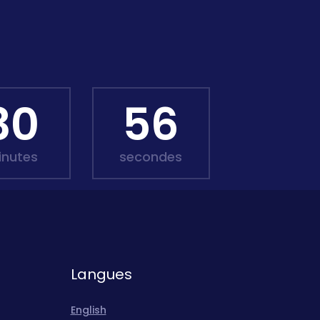
30
55
inutes
secondes
Langues
English