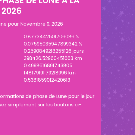
HASE DE LUNE À LA
 2026
lune pour
Novembre 9, 2026
0.8773442501706086 %
0.07595035947899342 %
0.2590849218255126 jours
398426.52960451663 km
0.4998616891743805
148179191.79218996 km
0.5381859012420613
informations de phase de Lune pour le jour
uez simplement sur les boutons ci-