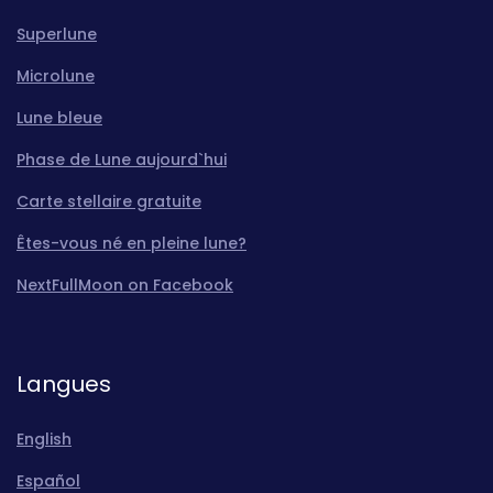
Superlune
Microlune
Lune bleue
Phase de Lune aujourd`hui
Carte stellaire gratuite
Êtes-vous né en pleine lune?
NextFullMoon on Facebook
Langues
English
Español