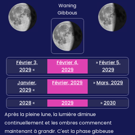
Waning
Gibbous
Février 3,
Février 4,
»
Février 5,
2029
«
2029
2029
Janvier,
Février, 2029
»
Mars, 2029
2029
«
2028
«
2029
»
2030
Après la pleine lune, la lumière diminue
continuellement et les ombres commencent
maintenant à grandir. C'est la phase gibbeuse