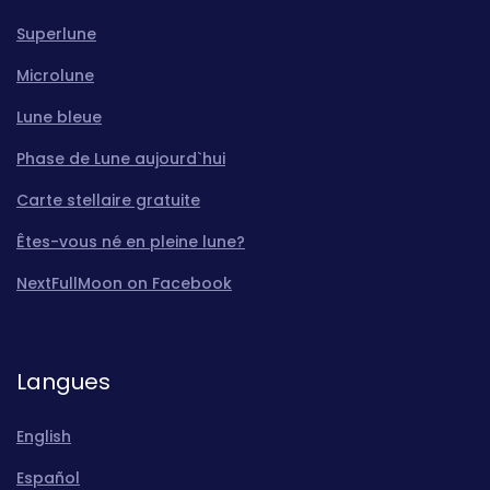
Superlune
Microlune
Lune bleue
Phase de Lune aujourd`hui
Carte stellaire gratuite
Êtes-vous né en pleine lune?
NextFullMoon on Facebook
Langues
English
Español