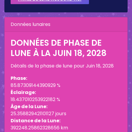
Données lunaires
DONNÉES DE PHASE DE
LUNE À LA
JUIN 18, 2028
Détails de la phase de lune pour
Juin 18, 2028
Phase:
85.87309144390929 %
Éclairage:
18.437010253922182 %
Âge de la Lune:
25.358829421101127 jours
Distance de la Lune:
392248.25862328656 km