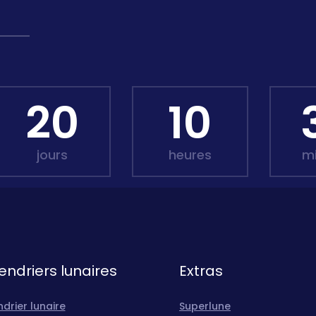
20
10
jours
heures
m
endriers lunaires
Extras
drier lunaire
Superlune