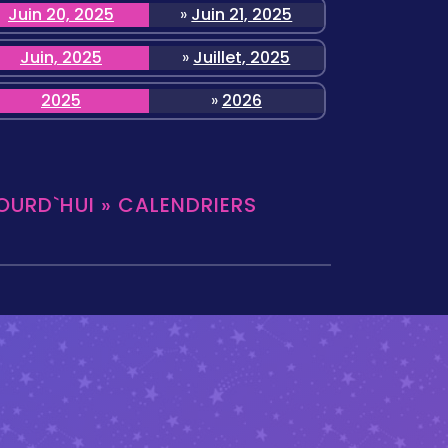
Juin 20, 2025
»
Juin 21, 2025
Juin, 2025
»
Juillet, 2025
2025
»
2026
OURD`HUI » CALENDRIERS