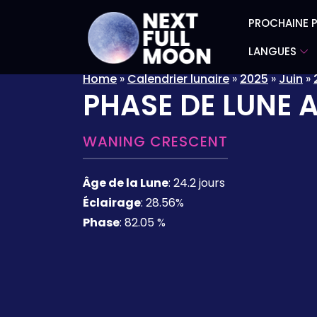
PROCHAINE P
LANGUES
Home
»
Calendrier lunaire
»
2025
»
Juin
»
PHASE DE LUNE 
WANING CRESCENT
Âge de la Lune
:
24.2 jours
Éclairage
:
28.56%
Phase
:
82.05 %