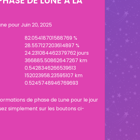
HASE DE LUNE À LA
lune pour
Juin 20, 2025
82.05418701588769 %
28.557127203614897 %
24.231084462379762 jours
366885.50862647267 km
0.5428346266539613
152023958.23595107 km
0.5245748946769693
informations de phase de Lune pour le jour
uez simplement sur les boutons ci-