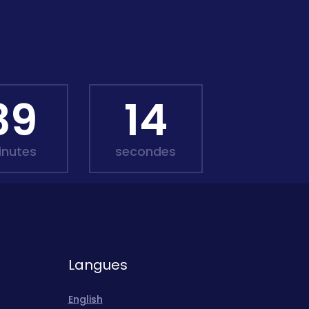
39
12
inutes
secondes
Langues
English