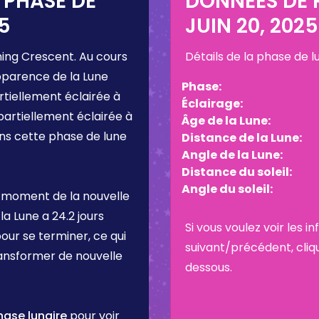
 PHASE DE
DONNÉES DE P
25
JUIN 20, 2025
ing Crescent
. Au cours
Détails de la phase de 
pparence de la Lune
Phase:
rtiellement éclairée à
Éclairage:
partiellement éclairée à
Âge de la Lune:
ans cette phase de lune
Distance de la Lune:
Angle de la Lune:
Distance du soleil:
Angle du soleil:
 moment de la nouvelle
la Lune a
24.2 jours
Si vous voulez voir les 
pour se terminer, ce qui
suivant/précédent, cliq
ransformer de nouvelle
dessous.
hase lunaire
pour voir