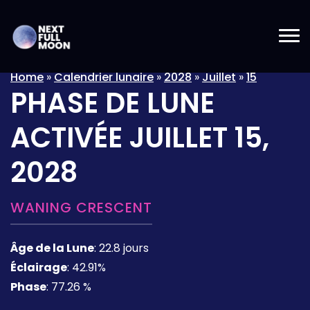
Home
»
Calendrier lunaire
»
2028
»
Juillet
»
15
PHASE DE LUNE
ACTIVÉE
JUILLET 15,
2028
WANING CRESCENT
Âge de la Lune
:
22.8 jours
Éclairage
:
42.91%
Phase
:
77.26 %