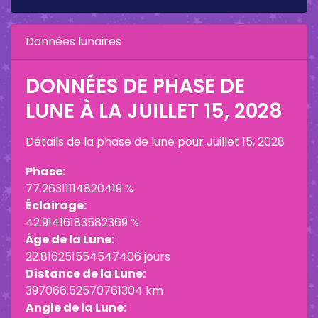
Données lunaires
DONNÉES DE PHASE DE
LUNE À LA
JUILLET 15, 2028
Détails de la phase de lune pour
Juillet 15, 2028
Phase:
77.26311114820419 %
Éclairage:
42.91416183582369 %
Âge de la Lune:
22.816251554547406 jours
Distance de la Lune:
397066.52570761304 km
Angle de la Lune: