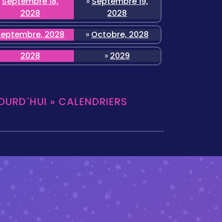
Septembre 18,
»
Septembre 19,
2028
2028
Septembre, 2028
»
Octobre, 2028
2028
»
2029
OURD`HUI » CALENDRIERS