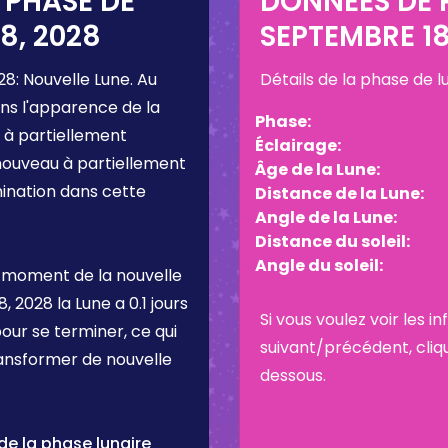
 PHASE DE
DONNÉES DE P
8, 2028
SEPTEMBRE 18
28
:
Nouvelle Lune
. Au
Détails de la phase de 
ns l'apparence de la
Phase:
 à partiellement
Éclairage:
 nouveau à partiellement
Âge de la Lune:
umination dans cette
Distance de la Lune:
Angle de la Lune:
Distance du soleil:
Angle du soleil:
 moment de la nouvelle
8, 2028
la Lune a
0.1 jours
Si vous voulez voir les 
pour se terminer, ce qui
suivant/précédent, cliq
ransformer de nouvelle
dessous.
e la phase lunaire