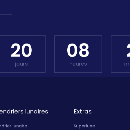
20
08
jours
heures
m
endriers lunaires
Extras
drier lunaire
Superlune