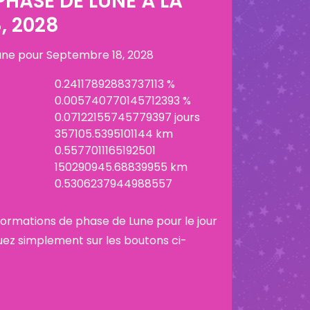
HASE DE LUNE À LA
, 2028
lune pour
Septembre 18, 2028
0.24117892883737113 %
0.005740770145712393 %
0.07122155745779397 jours
357105.5395101144 km
0.5577011165192501
150290945.68839955 km
0.5306237944988557
informations de phase de Lune pour le jour
uez simplement sur les boutons ci-