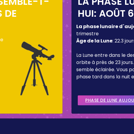
SEMBLE-T-
LA PHASE L
S DE
HUI:
AOÛT 6
La phase lunaire d`auj
trimestre
ue
Âge de la Lune
:
22.3 jour
La Lune entre dans le de
orbite à près de 23 jours.
semble éclairée. Vous p
phase tard dans la nuit e
PHASE DE LUNE AUJO