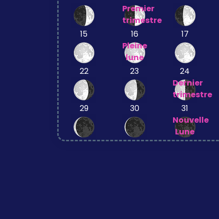
Premier
trimestre
15
16
17
Pleine
lune
22
23
24
Dernier
trimestre
29
30
31
Nouvelle
Lune