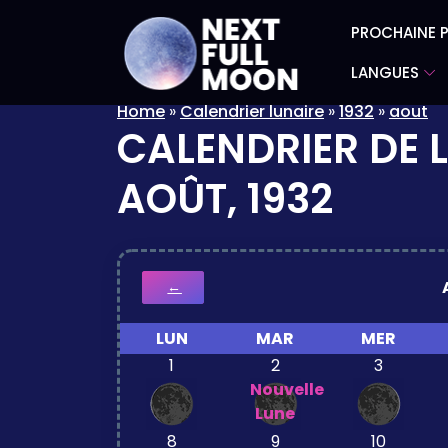
PROCHAINE P
LANGUES
Home
»
Calendrier lunaire
»
1932
»
aout
CALENDRIER DE 
AOÛT, 1932
←
LUN
MAR
MER
1
2
3
Nouvelle
Lune
8
9
10