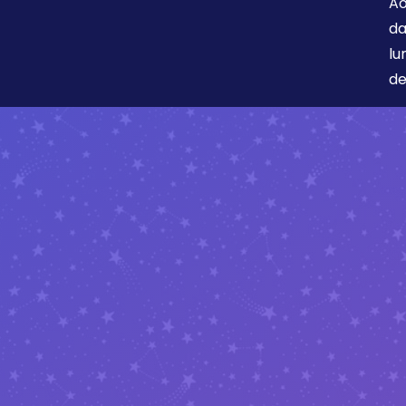
Ao
da
lu
de