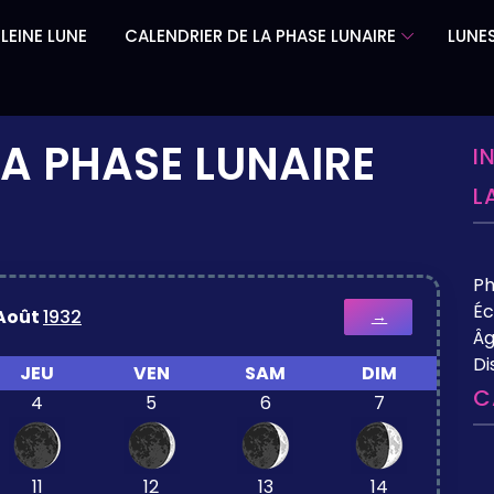
LEINE LUNE
CALENDRIER DE LA PHASE LUNAIRE
LUNES
LA PHASE LUNAIRE
I
L
P
Éc
Août
1932
→
Âg
Di
JEU
VEN
SAM
DIM
C
4
5
6
7
11
12
13
14