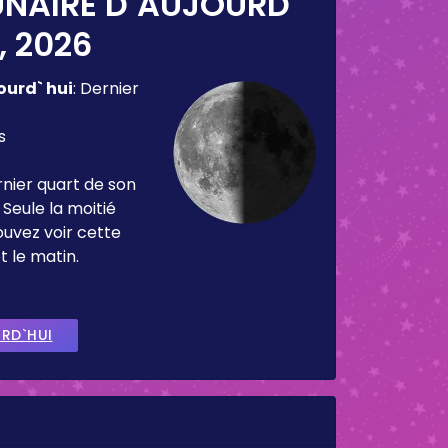
UNAIRE D`AUJOURD`
, 2026
ourd` hui
:
Dernier
s
rnier quart de son
 Seule la moitié
ouvez voir cette
t le matin.
URD`HUI