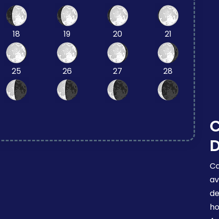
18
19
20
21
25
26
27
28
C
D
Ca
av
de
ho