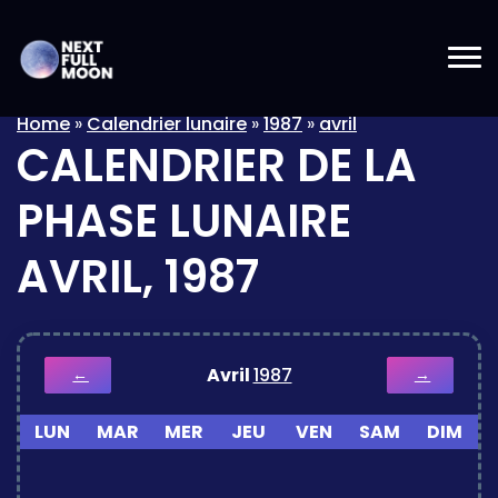
Home
»
Calendrier lunaire
»
1987
»
avril
CALENDRIER DE LA
PHASE LUNAIRE
AVRIL, 1987
Avril
1987
←
→
LUN
MAR
MER
JEU
VEN
SAM
DIM