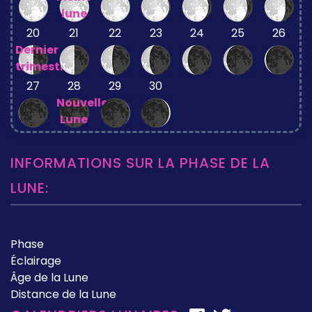
lune
20
21
22
23
24
25
26
Dernier
trimestre
27
28
29
30
Nouvelle
Lune
INFORMATIONS SUR LA PHASE DE LA
LUNE:
Phase
Éclairage
Âge de la Lune
Distance de la Lune