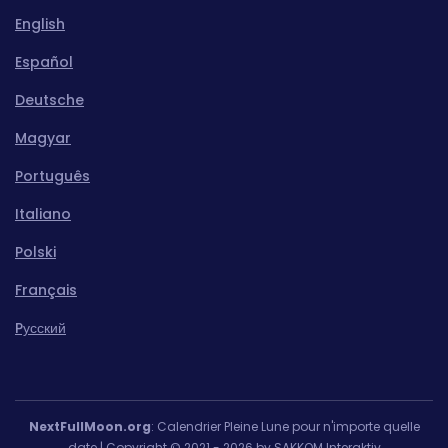
English
Español
Deutsche
Magyar
Português
Italiano
Polski
Français
Pусский
NextFullMoon.org
: Calendrier Pleine Lune pour n'importe quelle
date | Copyright © 2021 - 2026 by SAKKOM Interaktiv