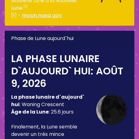
Nouvelle Lune à la Nouvelle
[1]
Lune.
[1] -
moon.nasa.gov
Phase de Lune aujourd`hui
LA PHASE LUNAIRE
D`AUJOURD` HUI:
AOÛT
9, 2026
La phase lunaire d`aujourd`
hui
:
Waning Crescent
Âge de la Lune
:
25.6 jours
Finalement, la Lune semble
devenir un très mince