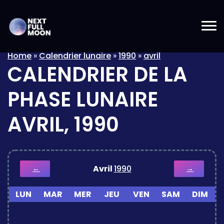
Home
»
Calendrier lunaire
»
1990
»
avril
CALENDRIER DE LA
PHASE LUNAIRE
AVRIL, 1990
Avril
1990
←
→
LUN
MAR
MER
JEU
VEN
SAM
DIM