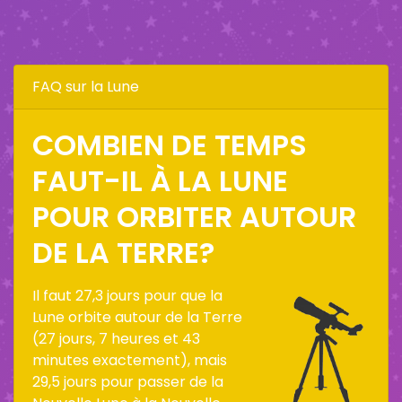
FAQ sur la Lune
COMBIEN DE TEMPS
FAUT-IL À LA LUNE
POUR ORBITER AUTOUR
DE LA TERRE?
Il faut 27,3 jours pour que la
Lune orbite autour de la Terre
(27 jours, 7 heures et 43
minutes exactement), mais
29,5 jours pour passer de la