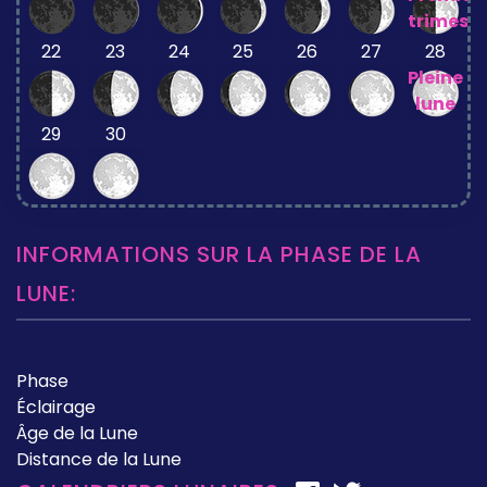
trimestr
22
23
24
25
26
27
28
Pleine
lune
29
30
INFORMATIONS SUR LA PHASE DE LA
LUNE:
Phase
Éclairage
Âge de la Lune
Distance de la Lune