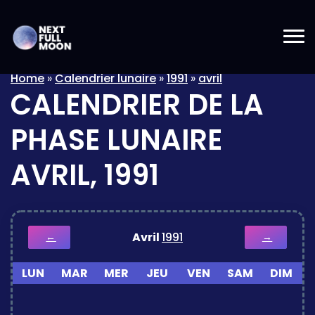
Home
»
Calendrier lunaire
»
1991
»
avril
CALENDRIER DE LA
PHASE LUNAIRE
AVRIL, 1991
Avril
1991
←
→
LUN
MAR
MER
JEU
VEN
SAM
DIM