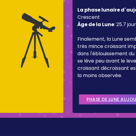
La phase lunaire d`auj
Crescent
Âge de la Lune
:
25.7 jou
Finalement, la Lune sem
très mince croissant imp
dans l'éblouissement du 
se lève peu avant le lever
croissant décroissant es
la moins observée.
PHASE DE LUNE AUJO