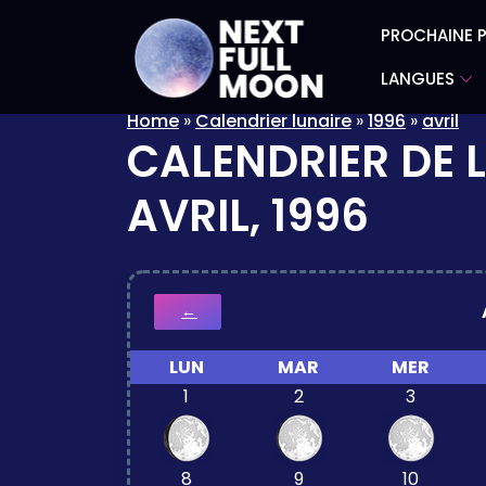
PROCHAINE P
LANGUES
Home
»
Calendrier lunaire
»
1996
»
avril
CALENDRIER DE 
AVRIL, 1996
←
LUN
MAR
MER
1
2
3
8
9
10