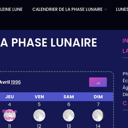
LEINE LUNE
CALENDRIER DE LA PHASE LUNAIRE
LUNES
LA PHASE LUNAIRE
I
L
P
Éc
Avril
1996
→
Âg
Di
JEU
VEN
SAM
DIM
C
4
5
6
7
Pleine
lune
11
12
13
14