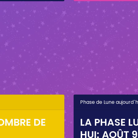
Phase de Lune aujourd`h
SOMBRE DE
LA PHASE L
HUI:
AOÛT 9