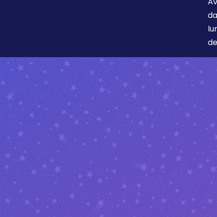
Av
da
lu
de