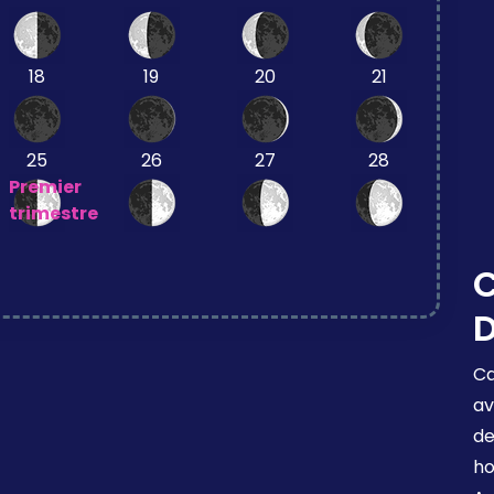
18
19
20
21
25
26
27
28
Premier
trimestre
C
D
Ca
av
de
ho