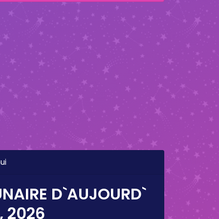
ui
UNAIRE D`AUJOURD`
, 2026