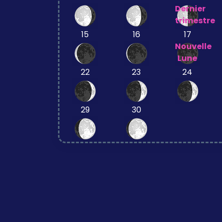
Dernier
trimestre
15
16
17
Nouvelle
Lune
22
23
24
29
30