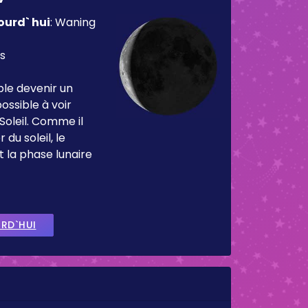
ourd` hui
:
Waning
rs
ble devenir un
ossible à voir
Soleil. Comme il
 du soleil, le
t la phase lunaire
URD`HUI