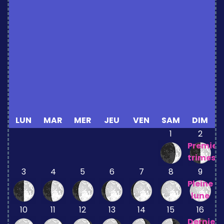
LUN
MAR
MER
JEU
VEN
SAM
DIM
1
2
Premier
trimestr
3
4
5
6
7
8
9
Pleine
lune
10
11
12
13
14
15
16
Dernier