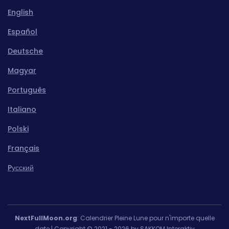
English
Español
Deutsche
Magyar
Português
Italiano
Polski
Français
Pусский
NextFullMoon.org
: Calendrier Pleine Lune pour n'importe quelle
date | Copyright © 2021 - 2026 by SAKKOM Interaktiv