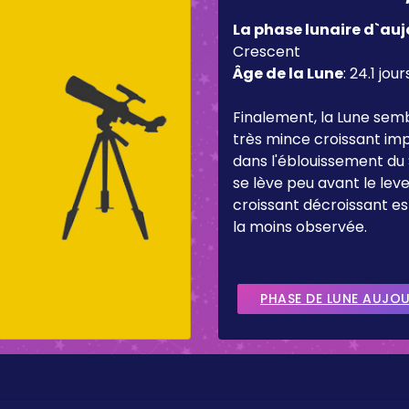
La phase lunaire d`auj
Crescent
Âge de la Lune
:
24.1 jour
Finalement, la Lune sem
très mince croissant imp
dans l'éblouissement du 
se lève peu avant le lever
croissant décroissant es
la moins observée.
PHASE DE LUNE AUJO