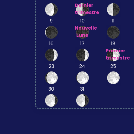
Dernier
trimestre
9
10
11
Nouvelle
Lune
16
17
18
Premier
trimestre
23
24
25
30
31