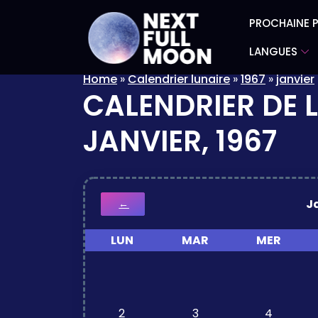
PROCHAINE P
LANGUES
Home
»
Calendrier lunaire
»
1967
»
janvier
CALENDRIER DE 
JANVIER, 1967
J
←
LUN
MAR
MER
2
3
4