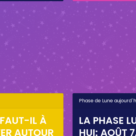
Phase de Lune aujourd`h
FAUT-IL À
LA PHASE L
TER AUTOUR
HUI:
AOÛT 7