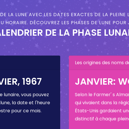
DE LA LUNE AVEC LES DATES EXACTES DE LA PLEINE 
U HORAIRE. DÉCOUVREZ LES PHASES DE LUNE POUR J
LENDRIER DE LA PHASE LUNA
Les origines des noms d
IER, 1967
JANVIER: 
e lunaire, vous pouvez
Selon le Farmer' s Alma
 lune, la date et l'heure
qui vivaient dans la régi
estre pour ce mois.
États-Unis gardaient u
distinctif à chaque plei