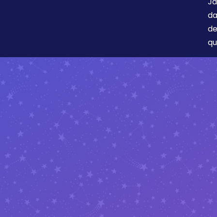
Ja
da
de
qu