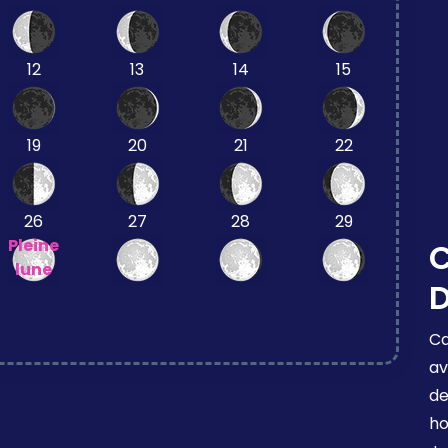
12
13
14
15
19
20
21
22
26
27
28
29
Pleine
C
lune
D
Ca
av
de
ho