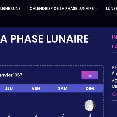
LEINE LUNE
CALENDRIER DE LA PHASE LUNAIRE
LUNES
LA PHASE LUNAIRE
I
L
P
Éc
anvier
1967
→
Âg
Di
JEU
VEN
SAM
DIM
C
1
5
6
7
8