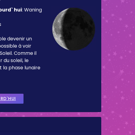
ourd` hui
:
Waning
s
ble devenir un
ossible à voir
Soleil. Comme il
 du soleil, le
t la phase lunaire
URD`HUI