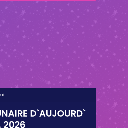
ui
UNAIRE D`AUJOURD`
, 2026