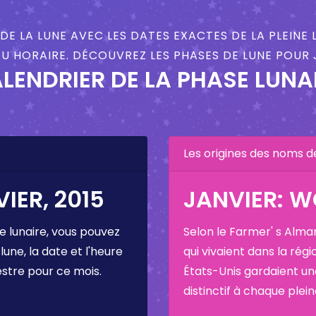
DE LA LUNE AVEC LES DATES EXACTES DE LA PLEINE 
U HORAIRE. DÉCOUVREZ LES PHASES DE LUNE POUR J
LENDRIER DE LA PHASE LUNA
Les origines des noms d
IER, 2015
JANVIER: 
e lunaire, vous pouvez
Selon le Farmer' s Alma
 lune, la date et l'heure
qui vivaient dans la régi
estre pour ce mois.
États-Unis gardaient u
distinctif à chaque plei