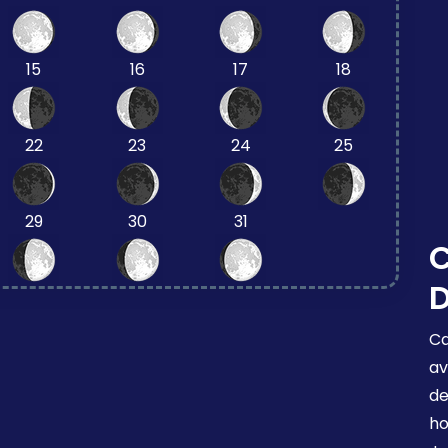
15
16
17
18
22
23
24
25
29
30
31
C
D
Ca
av
de
ho