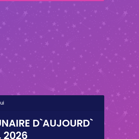
ui
UNAIRE D`AUJOURD`
, 2026