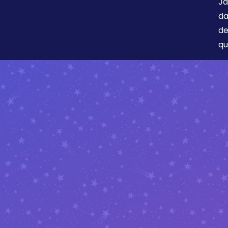
Ja
da
de
qu