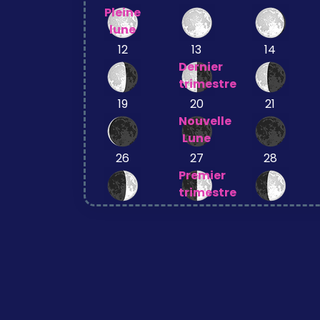
Pleine
lune
12
13
14
Dernier
trimestre
19
20
21
Nouvelle
Lune
26
27
28
Premier
trimestre