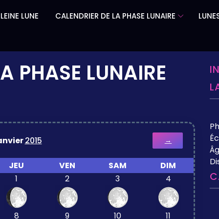
LEINE LUNE
CALENDRIER DE LA PHASE LUNAIRE
LUNES
LA PHASE LUNAIRE
I
L
P
Éc
anvier
2015
→
Âg
Di
JEU
VEN
SAM
DIM
C
1
2
3
4
8
9
10
11