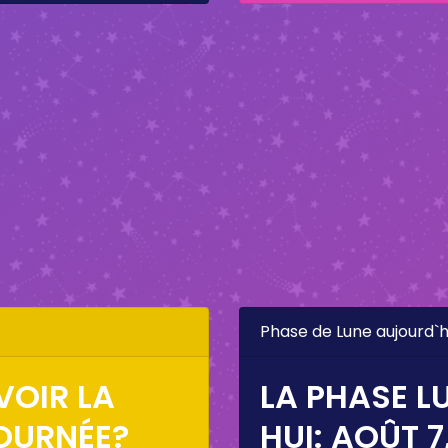
Phase de Lune aujourd`h
VOIR LA
LA PHASE L
OURNÉE?
HUI:
AOÛT 7