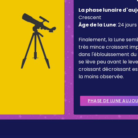
La phase lunaire d`auj
Crescent
Âge de la Lune
:
24 jours
Finalement, la Lune sem
très mince croissant imp
dans l'éblouissement du 
se lève peu avant le lever
croissant décroissant es
la moins observée.
PHASE DE LUNE AUJO