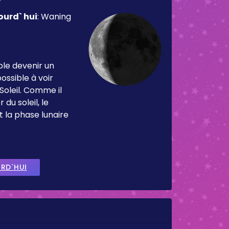
ourd` hui
:
Waning
ble devenir un
ossible à voir
Soleil. Comme il
 du soleil, le
t la phase lunaire
URD`HUI