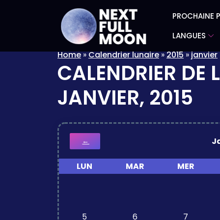
PROCHAINE P
LANGUES
Home
»
Calendrier lunaire
»
2015
»
janvier
CALENDRIER DE 
JANVIER, 2015
J
←
LUN
MAR
MER
5
6
7