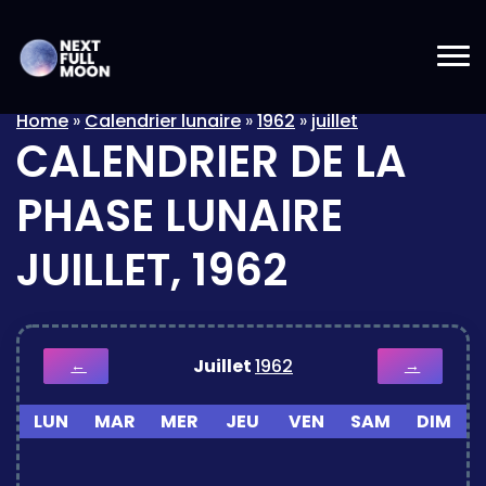
Home
»
Calendrier lunaire
»
1962
»
juillet
CALENDRIER DE LA
PHASE LUNAIRE
JUILLET, 1962
Juillet
1962
←
→
LUN
MAR
MER
JEU
VEN
SAM
DIM