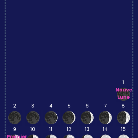
1
Nouvell
Lune
2
3
4
5
6
7
8
9
10
11
12
13
14
15
Premier