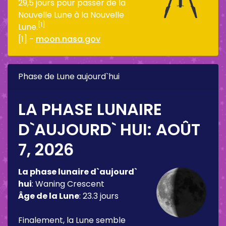
29,5 jours pour passer de la
Nouvelle Lune à la Nouvelle
[1]
Lune.
[1] -
moon.nasa.gov
Phase de Lune aujourd`hui
LA PHASE LUNAIRE
D`AUJOURD` HUI:
AOÛT
7, 2026
La phase lunaire d`aujourd`
hui
:
Waning Crescent
Âge de la Lune
:
23.3 jours
Finalement, la Lune semble