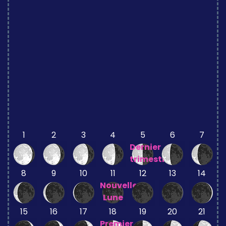
1
2
3
4
5
6
7
Dernier
trimestre
8
9
10
11
12
13
14
Nouvelle
Lune
15
16
17
18
19
20
21
Premier