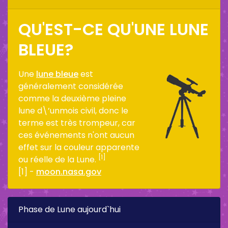
QU'EST-CE QU'UNE LUNE
BLEUE?
Une
lune bleue
est
généralement considérée
comme la deuxième pleine
lune d\’unmois civil, donc le
terme est très trompeur, car
ces événements n'ont aucun
effet sur la couleur apparente
[1]
ou réelle de la Lune.
[1] -
moon.nasa.gov
Phase de Lune aujourd`hui