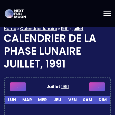
Home
»
Calendrier lunaire
»
1991
»
juillet
CALENDRIER DE LA
PHASE LUNAIRE
JUILLET, 1991
Juillet
1991
←
→
LUN
MAR
MER
JEU
VEN
SAM
DIM