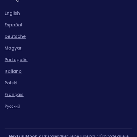
English
Español
Deutsche
Magyar
Português
Italiano
Polski
Français
Pусский
NextFullMoon.org
: Calendrier Pleine Lune pour n'importe quelle