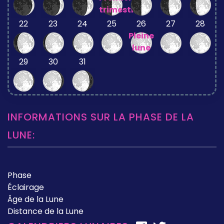
trimestre
22
23
24
25
26
27
28
Pleine
lune
29
30
31
INFORMATIONS SUR LA PHASE DE LA
LUNE:
Phase
Éclairage
Âge de la Lune
Distance de la Lune