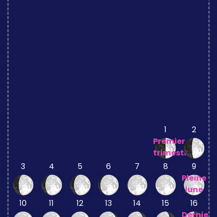
1
2
Premier
trimestre
3
4
5
6
7
8
9
Pleine
lune
10
11
12
13
14
15
16
Dernier