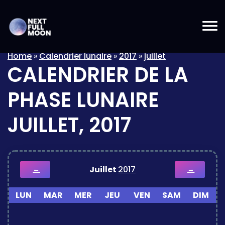
Home
»
Calendrier lunaire
»
2017
»
juillet
CALENDRIER DE LA
PHASE LUNAIRE
JUILLET, 2017
Juillet
2017
←
→
LUN
MAR
MER
JEU
VEN
SAM
DIM