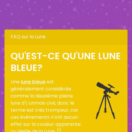
FAQ sur la Lune
QU'EST-CE QU'UNE LUNE
BLEUE?
Une
lune bleue
est
généralement considérée
comme la deuxième pleine
lune d\’unmois civil, donc le
terme est très trompeur, car
ces événements n'ont aucun
effet sur la couleur apparente
[1]
ou réelle de la Lune.