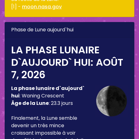
[1] -
moon.nasa.gov
Phase de Lune aujourd`hui
LA PHASE LUNAIRE
D`AUJOURD` HUI:
AOÛT
7, 2026
La phase lunaire d`aujourd`
hui
:
Waning Crescent
Âge de la Lune
:
23.3 jours
Finalement, la Lune semble
devenir un très mince
croissant impossible à voir