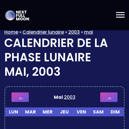
Home
»
Calendrier lunaire
»
2003
»
mai
CALENDRIER DE LA
PHASE LUNAIRE
MAI, 2003
Mai
2003
←
→
LUN
MAR
MER
JEU
VEN
SAM
DIM