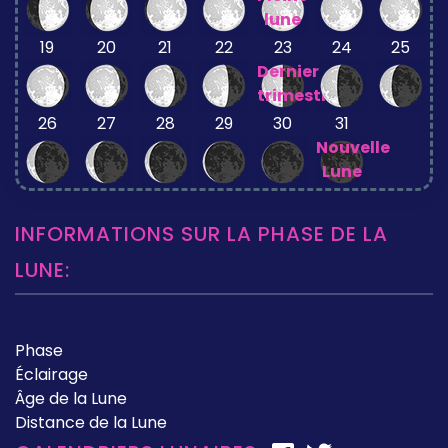
lune
19
20
21
22
23
24
25
Dernier
trimestre
26
27
28
29
30
31
Nouvelle
Lune
INFORMATIONS SUR LA PHASE DE LA
LUNE:
Phase
Éclairage
Âge de la Lune
Distance de la Lune