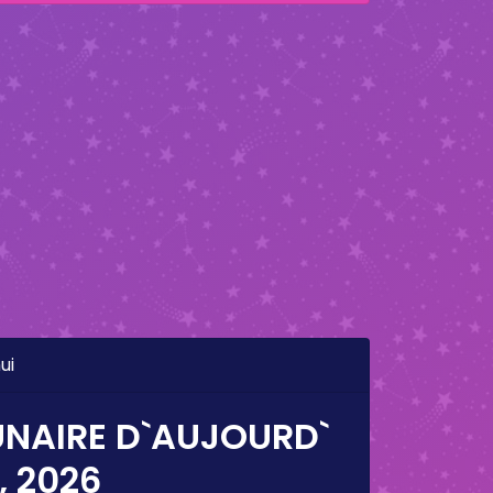
ui
UNAIRE D`AUJOURD`
, 2026