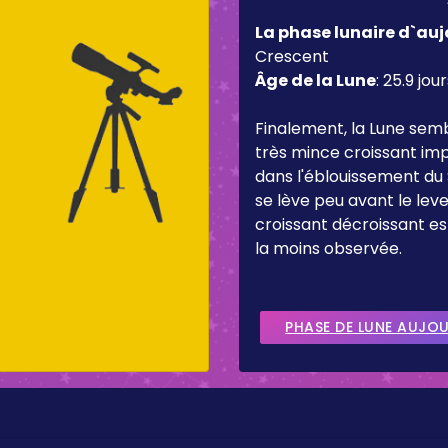
La phase lunaire d`auj
Crescent
Âge de la Lune
:
25.9 jour
Finalement, la Lune sem
très mince croissant imp
dans l'éblouissement du 
se lève peu avant le lever
croissant décroissant es
la moins observée.
PHASE DE LUNE AUJO