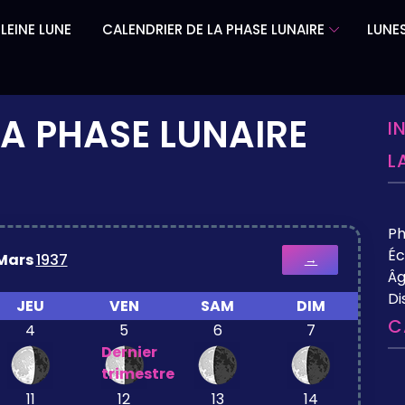
LEINE LUNE
CALENDRIER DE LA PHASE LUNAIRE
LUNES
LA PHASE LUNAIRE
I
L
P
Éc
Mars
1937
→
Âg
Di
JEU
VEN
SAM
DIM
C
4
5
6
7
Dernier
trimestre
11
12
13
14