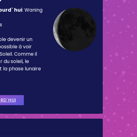
ourd` hui
:
Waning
s
ble devenir un
ossible à voir
Soleil. Comme il
 du soleil, le
t la phase lunaire
URD`HUI