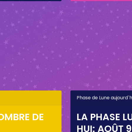
Phase de Lune aujourd`h
SOMBRE DE
LA PHASE L
HUI:
AOÛT 9