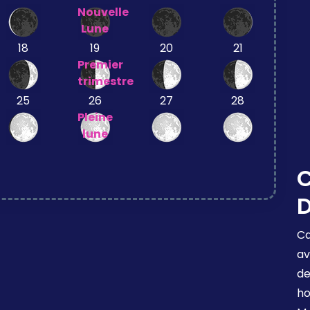
Nouvelle
Lune
18
19
20
21
Premier
trimestre
25
26
27
28
Pleine
lune
C
D
Ca
av
de
ho