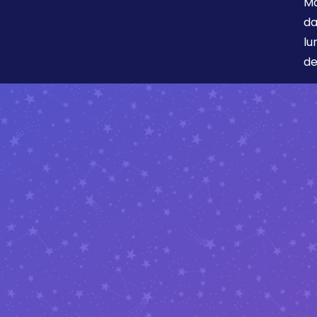
Ma
da
lu
de