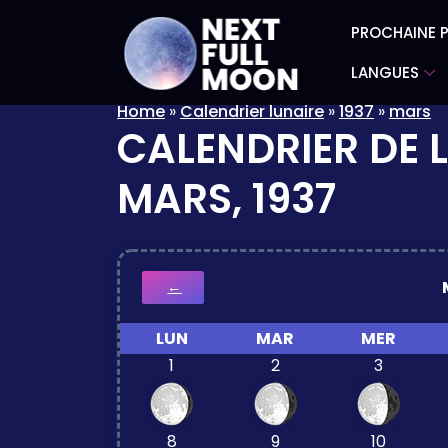
PROCHAINE P
LANGUES
Home
»
Calendrier lunaire
»
1937
»
mars
CALENDRIER DE 
MARS, 1937
←
LUN
MAR
MER
1
2
3
8
9
10