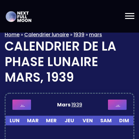
Home
»
Calendrier lunaire
»
1939
»
mars
CALENDRIER DE LA
PHASE LUNAIRE
MARS, 1939
Mars
1939
←
→
LUN
MAR
MER
JEU
VEN
SAM
DIM