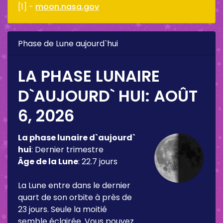
[1] -
moon.nasa.gov
Phase de Lune aujourd`hui
LA PHASE LUNAIRE
D`AUJOURD` HUI:
AOÛT
6, 2026
La phase lunaire d`aujourd`
hui
:
Dernier trimestre
Âge de la Lune
:
22.7 jours
La Lune entre dans le dernier
quart de son orbite à près de
23 jours. Seule la moitié
semble éclairée. Vous pouvez