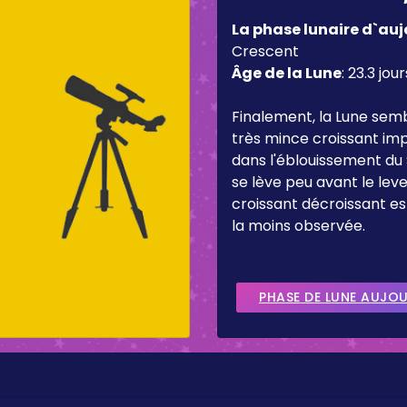
La phase lunaire d`auj
Crescent
Âge de la Lune
:
23.3 jour
Finalement, la Lune sem
très mince croissant imp
dans l'éblouissement du 
se lève peu avant le lever
croissant décroissant es
la moins observée.
PHASE DE LUNE AUJO