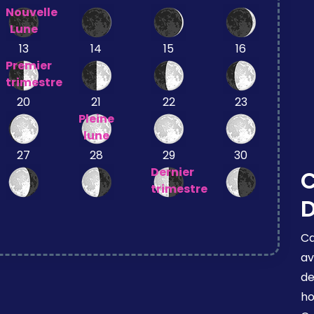
Nouvelle
Lune
13
14
15
16
Premier
trimestre
20
21
22
23
Pleine
lune
27
28
29
30
Dernier
C
trimestre
D
Ca
av
de
ho