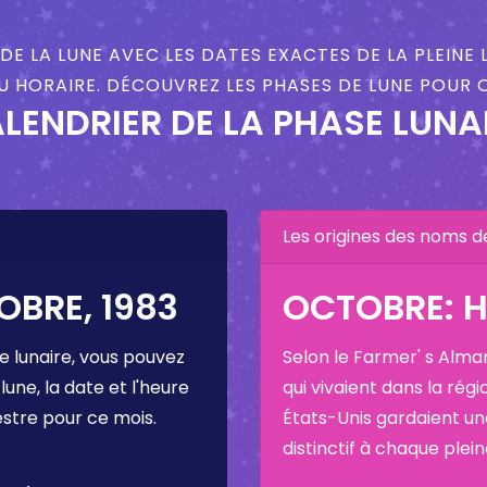
DE LA LUNE AVEC LES DATES EXACTES DE LA PLEINE 
 HORAIRE. DÉCOUVREZ LES PHASES DE LUNE POUR 
LENDRIER DE LA PHASE LUNA
Les origines des noms d
OBRE, 1983
OCTOBRE: 
e lunaire, vous pouvez
Selon le Farmer' s Alma
 lune, la date et l'heure
qui vivaient dans la régi
estre pour ce mois.
États-Unis gardaient u
distinctif à chaque plei