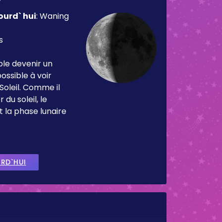
ourd` hui
:
Waning
s
ble devenir un
ossible à voir
Soleil. Comme il
 du soleil, le
t la phase lunaire
URD`HUI