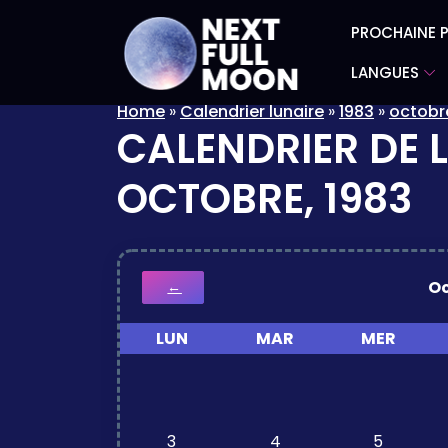
PROCHAINE P
LANGUES
Home
»
Calendrier lunaire
»
1983
»
octobr
CALENDRIER DE 
OCTOBRE, 1983
O
←
LUN
MAR
MER
3
4
5