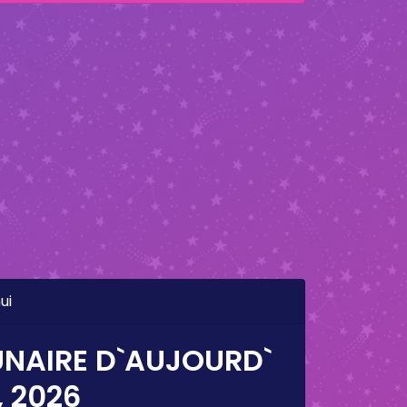
ui
UNAIRE D`AUJOURD`
, 2026