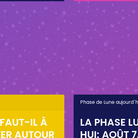
Phase de Lune aujourd`h
FAUT-IL À
LA PHASE L
TER AUTOUR
HUI:
AOÛT 7