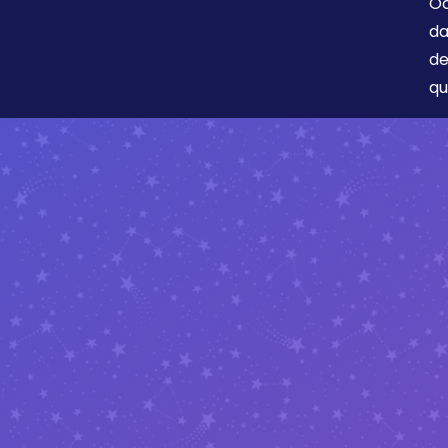
Oc
da
de
qu