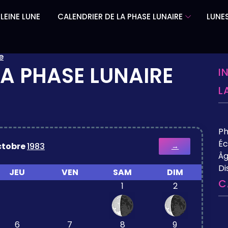
LEINE LUNE
CALENDRIER DE LA PHASE LUNAIRE
LUNES
e
LA PHASE LUNAIRE
I
L
P
Éc
ctobre
1983
→
Âg
Di
JEU
VEN
SAM
DIM
C
1
2
6
7
8
9