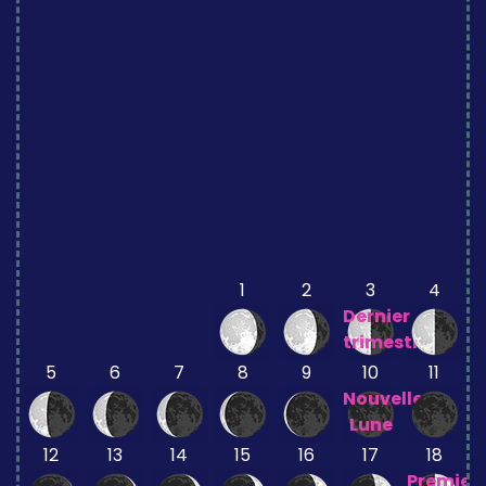
1
2
3
4
Dernier
trimestre
5
6
7
8
9
10
11
Nouvelle
Lune
12
13
14
15
16
17
18
Premier