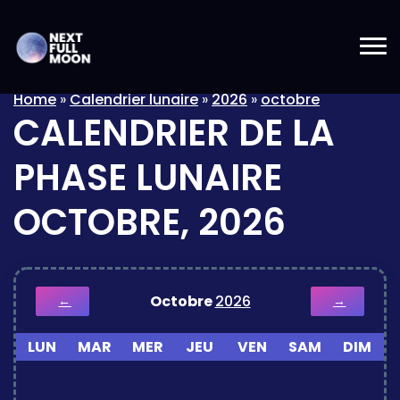
Home
»
Calendrier lunaire
»
2026
»
octobre
CALENDRIER DE LA
PHASE LUNAIRE
OCTOBRE, 2026
Octobre
2026
←
→
LUN
MAR
MER
JEU
VEN
SAM
DIM