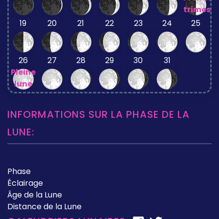
trimestr
19
20
21
22
23
24
25
26
27
28
29
30
31
Pleine
lune
INFORMATIONS SUR LA PHASE DE LA
LUNE:
Phase
Éclairage
Âge de la Lune
Distance de la Lune