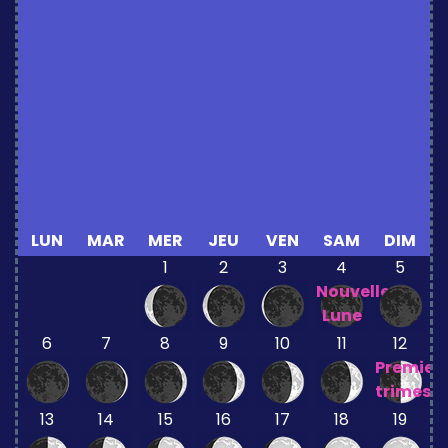
LUN
MAR
MER
JEU
VEN
SAM
DIM
1
2
3
4
5
Nouvelle
Lune
6
7
8
9
10
11
12
Premier
trimestr
13
14
15
16
17
18
19