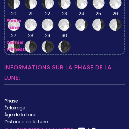
20
21
22
23
24
25
26
Pleine
lune
27
28
29
30
Dernier
trimestre
INFORMATIONS SUR LA PHASE DE LA
LUNE:
Phase
Éclairage
Âge de la Lune
Distance de la Lune