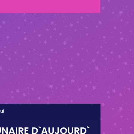
ui
UNAIRE D`AUJOURD`