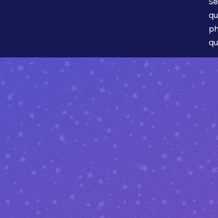
Se
qu
ph
qu