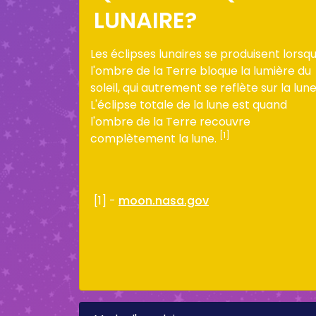
LUNAIRE?
Les éclipses lunaires se produisent lorsq
l'ombre de la Terre bloque la lumière du
soleil, qui autrement se reflète sur la lune
L'éclipse totale de la lune est quand
l'ombre de la Terre recouvre
[1]
complètement la lune.
[1] -
moon.nasa.gov