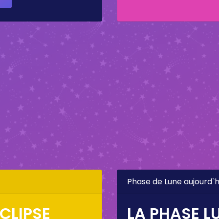
Phase de Lune aujourd`h
CLIPSE
LA PHASE L