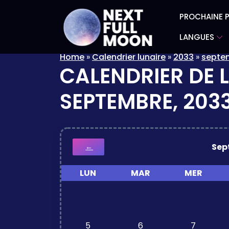
PROCHAINE P
LANGUES
Home
»
Calendrier lunaire
»
2033
»
septe
CALENDRIER DE 
SEPTEMBRE, 203
Sep
←
LUN
MAR
MER
5
6
7