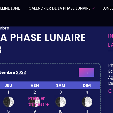
LEINE LUNE
CALENDRIER DE LA PHASE LUNAIRE
LUNES
mbre
LA PHASE LUNAIRE
I
L
3
P
Éc
tembre
2033
→
Âg
Di
JEU
VEN
SAM
DIM
C
1
2
3
4
Premier
trimestre
8
9
10
11