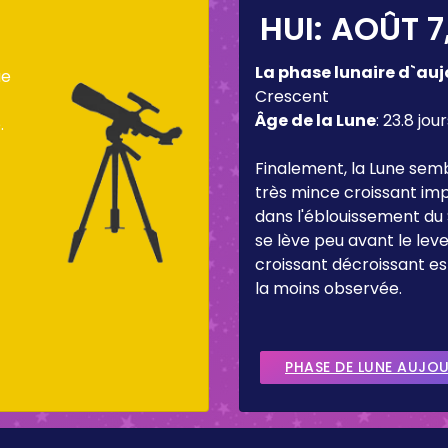
HUI:
AOÛT 7
La phase lunaire d`auj
ue
Crescent
Âge de la Lune
:
23.8 jour
.
Finalement, la Lune sem
très mince croissant imp
dans l'éblouissement du 
se lève peu avant le lever
croissant décroissant es
la moins observée.
PHASE DE LUNE AUJO