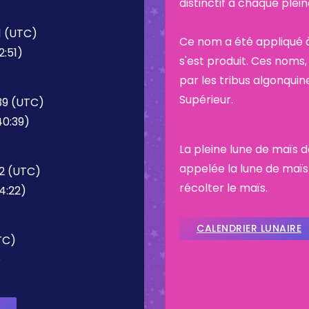
distinctif à chaque plei
1 (UTC)
Ce nom a été appliqué à
2:51)
s'est produit. Ces noms, 
par les tribus algonquin
Supérieur.
39 (UTC)
40:39)
La pleine lune de maïs 
appelée la lune de maïs
2 (UTC)
récolter le maïs.
4:22)
CALENDRIER LUNAIRE
TC)
)