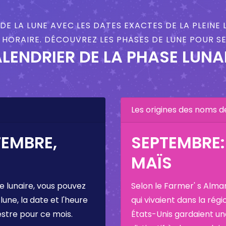
DE LA LUNE AVEC LES DATES EXACTES DE LA PLEINE 
HORAIRE. DÉCOUVREZ LES PHASES DE LUNE POUR S
LENDRIER DE LA PHASE LUNA
Les origines des noms d
TEMBRE,
SEPTEMBRE: 
MAÏS
e lunaire, vous pouvez
Selon le Farmer' s Alma
 lune, la date et l'heure
qui vivaient dans la régi
estre pour ce mois.
États-Unis gardaient u