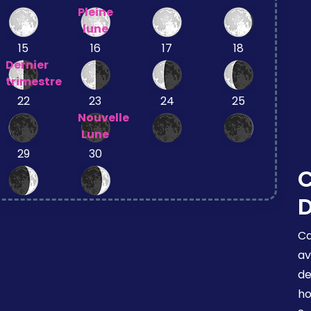
Pleine
lune
15
16
17
18
Dernier
trimestre
22
23
24
25
Nouvelle
Lune
29
30
C
D
Ca
av
de
ho