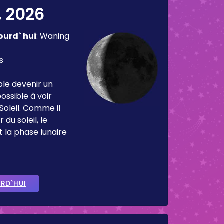
, 2026
ourd` hui
:
Waning
s
ble devenir un
ossible à voir
Soleil. Comme il
 du soleil, le
t la phase lunaire
URD`HUI