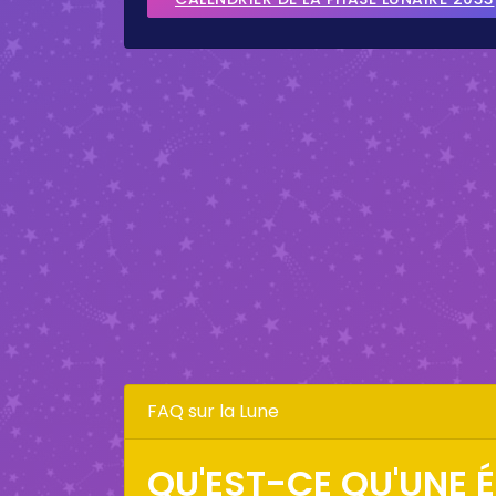
FAQ sur la Lune
QU'EST-CE QU'UNE É