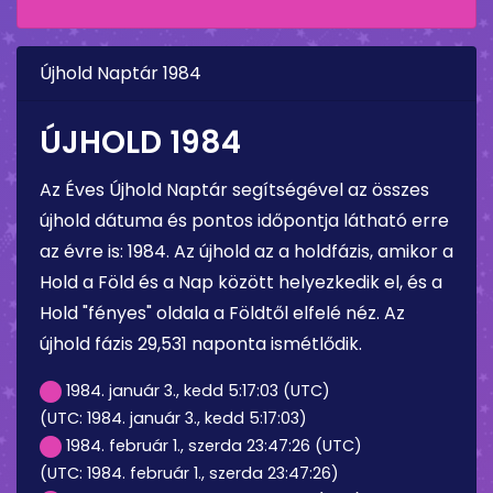
Újhold Naptár 1984
ÚJHOLD 1984
Az Éves Újhold Naptár segítségével az összes
újhold dátuma és pontos időpontja látható erre
az évre is: 1984. Az újhold az a holdfázis, amikor a
Hold a Föld és a Nap között helyezkedik el, és a
Hold "fényes" oldala a Földtől elfelé néz. Az
újhold fázis 29,531 naponta ismétlődik.
1984. január 3., kedd 5:17:03 (UTC)
(UTC: 1984. január 3., kedd 5:17:03)
1984. február 1., szerda 23:47:26 (UTC)
(UTC: 1984. február 1., szerda 23:47:26)