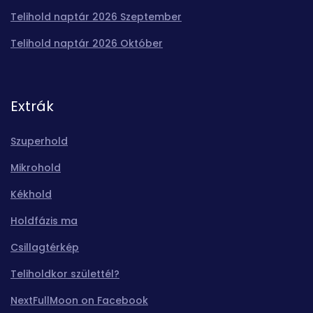
Telihold naptár 2026 Szeptember
Telihold naptár 2026 Október
Extrák
Szuperhold
Mikrohold
Kékhold
Holdfázis ma
Csillagtérkép
Teliholdkor születtél?
NextFullMoon on Facebook