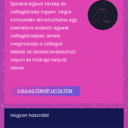
Éjszakai égbolt térkép és
csillagtérkép ingyen. Végre
könnyedén létrehozhatsz egy
személyre szabott egyedi
csillagtérképet, amely
megmutatja a csillagok
állását az általad kiválasztott
napon és földrajzi helyről
nézve.
CSILLAGTÉRKÉP LETÖLTÉSE
Hogyan használd