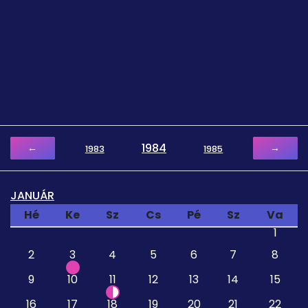
1984
←
→
1983
1985
JANUÁR
Hé
Ke
Sz
Cs
Pé
Sz
Va
1
2
3
4
5
6
7
8
9
10
11
12
13
14
15
16
17
18
19
20
21
22