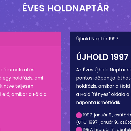
ÉVES HOLDNAPTÁR
Újhold Naptár 1997
ÚJHOLD 1997
s dátumokkal és
Az Éves Újhold Naptár s
d egy holdfázis, ami
pontos időpontja látható 
kintve teljesen
holdfázis, amikor a Hold
 elő, amikor a Föld a
a Hold "fényes" oldala a F
naponta ismétlődik.
1997. január 9., csütör
(UTC: 1997. január 9., csüt
)
1997. február 7., pénte