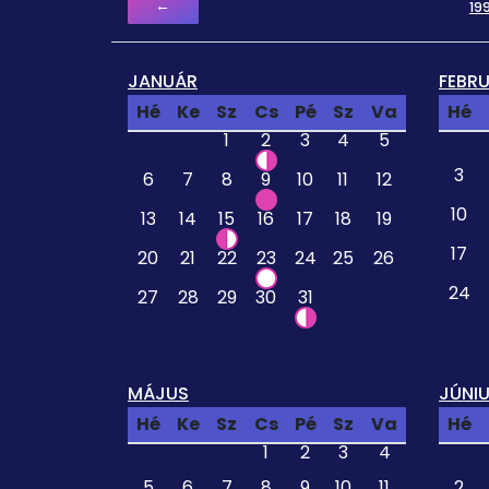
←
19
JANUÁR
FEBR
Hé
Ke
Sz
Cs
Pé
Sz
Va
Hé
1
2
3
4
5
3
6
7
8
9
10
11
12
10
13
14
15
16
17
18
19
17
20
21
22
23
24
25
26
24
27
28
29
30
31
MÁJUS
JÚNI
Hé
Ke
Sz
Cs
Pé
Sz
Va
Hé
1
2
3
4
5
6
7
8
9
10
11
2