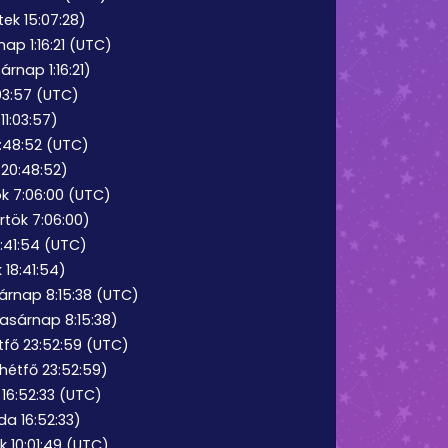
tek 15:07:28)
ap 1:16:21 (UTC)
árnap 1:16:21)
1:03:57 (UTC)
 11:03:57)
0:48:52 (UTC)
 20:48:52)
ök 7:06:00 (UTC)
örtök 7:06:00)
8:41:54 (UTC)
k 18:41:54)
sárnap 8:15:38 (UTC)
vasárnap 8:15:38)
tfő 23:52:59 (UTC)
 hétfő 23:52:59)
 16:52:33 (UTC)
rda 16:52:33)
k 10:01:49 (UTC)