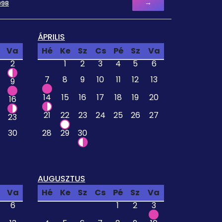
→
998
ÁPRILIS
Va
Hé
Ke
Sz
Cs
Pé
Sz
Va
2
1
2
3
4
5
6
7
8
9
10
11
12
13
9
14
15
16
17
18
19
20
16
21
22
23
24
25
26
27
23
30
28
29
30
AUGUSZTUS
Va
Hé
Ke
Sz
Cs
Pé
Sz
Va
6
1
2
3