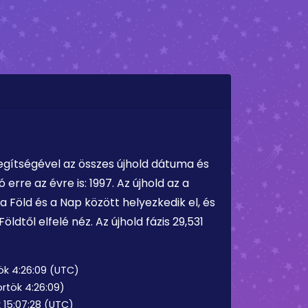
egítségével az összes újhold dátuma és
erre az évre is: 1997. Az újhold az a
 a Föld és a Nap között helyezkedik el, és
öldtől elfelé néz. Az újhold fázis 29,531
tök 4:26:09 (UTC)
örtök 4:26:09)
k 15:07:28 (UTC)