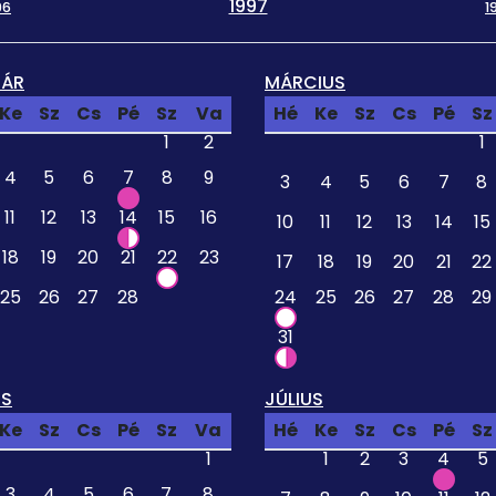
1997
96
1
UÁR
MÁRCIUS
Ke
Sz
Cs
Pé
Sz
Va
Hé
Ke
Sz
Cs
Pé
Sz
1
2
1
4
5
6
7
8
9
3
4
5
6
7
8
11
12
13
14
15
16
10
11
12
13
14
15
18
19
20
21
22
23
17
18
19
20
21
22
25
26
27
28
24
25
26
27
28
29
31
US
JÚLIUS
Ke
Sz
Cs
Pé
Sz
Va
Hé
Ke
Sz
Cs
Pé
Sz
1
1
2
3
4
5
3
4
5
6
7
8