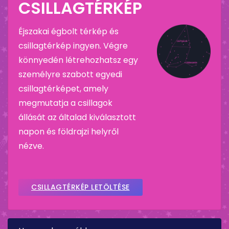
CSILLAGTÉRKÉP
Éjszakai égbolt térkép és
csillagtérkép ingyen. Végre
könnyedén létrehozhatsz egy
személyre szabott egyedi
csillagtérképet, amely
megmutatja a csillagok
állását az általad kiválasztott
napon és földrajzi helyről
nézve.
CSILLAGTÉRKÉP LETÖLTÉSE