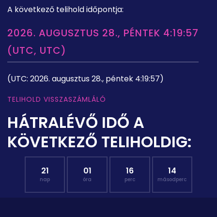
A következő telihold időpontja:
2026. AUGUSZTUS 28., PÉNTEK 4:19:57
(UTC, UTC)
(UTC: 2026. augusztus 28., péntek 4:19:57)
TELIHOLD VISSZASZÁMLÁLÓ
HÁTRALÉVŐ IDŐ A
KÖVETKEZŐ TELIHOLDIG:
21
01
16
13
nap
óra
perc
másodperc