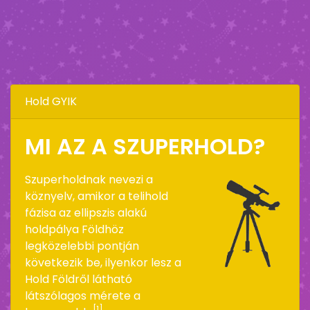
Hold GYIK
MI AZ A SZUPERHOLD?
Szuperholdnak nevezi a
köznyelv, amikor a telihold
fázisa az ellipszis alakú
holdpálya Földhöz
legközelebbi pontján
következik be, ilyenkor lesz a
Hold Földről látható
látszólagos mérete a
[1]