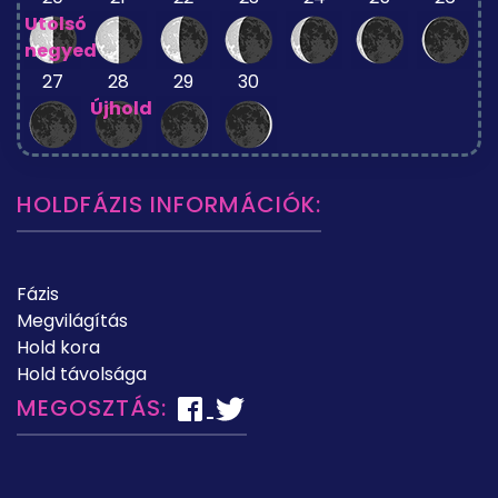
Utolsó
negyed
27
28
29
30
Újhold
HOLDFÁZIS INFORMÁCIÓK:
Fázis
Megvilágítás
Hold kora
Hold távolsága
MEGOSZTÁS: