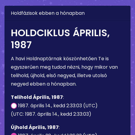
Holdfázisok ebben a hónapban
HOLDCIKLUS ÁPRILIS,
1987
A havi Holdnaptárnak köszönhetően Te is
egyszerűen meg tudod nézni, hogy mikor van
telihold, újhold, első negyed, illetve utolsó
negyed ebben a hónapban.
Telihold Április, 1987
:
1987. április 14., kedd 2:33:03 (UTC)
(UTC: 1987. április 14., kedd 2:33:03)
Újhold Április, 1987
: