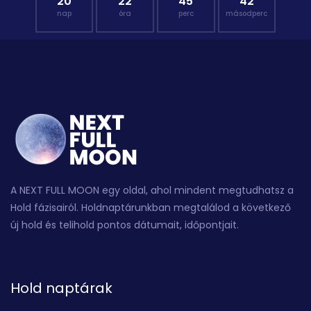
20
22
45
41
nap
óra
perc
másodperc
A NEXT FULL MOON egy oldal, ahol mindent megtudhatsz a
Hold fázisairól. Holdnaptárunkban megtalálod a következő
új hold és telihold pontos dátumait, időpontjait.
Hold naptárak