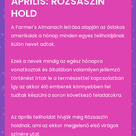
ÁPRILIS: RÓZSASZÍN
HOLD
A Farmer's Almanach leírása alapján az őslakos
amerikaiak a hónap minden egyes teliholdjának
külön nevet adtak.
Ezek a nevek mindig az egész hónapra
vonatkoztak és általában valamilyen jellemző
történést írtak le a természettel kapcsolatban
Így az akkor élő emberek könnyebben fel
tudtak készülni a soron következő feladatokra.
Az április teliholdat hívják még Rózsaszín
holdnak, ami az ekkor megjelenő első virágok
színére utal.