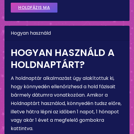
HOLDFÁZIS MA
Hogyan használd
HOGYAN HASZNÁLD A
HOLDNAPTÁRT?
A holdnaptár alkalmazást úgy alakítottuk ki,
hogy könnyedén ellenőrizhesd a hold fázisait
bármely dátumra vonatkozóan. Amikor a
Holdnaptárt használod, könnyedén tudsz előre,
illetve hátra lépni az időben 1 napot, 1 hónapot
vagy akár 1 évet a megfelelő gombokra
kattintva.