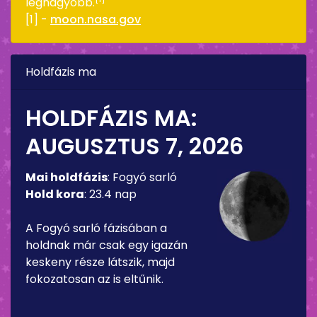
legnagyobb.
[1] -
moon.nasa.gov
Holdfázis ma
HOLDFÁZIS MA:
AUGUSZTUS 7, 2026
Mai holdfázis
:
Fogyó sarló
Hold kora
:
23.4 nap
A Fogyó sarló fázisában a
holdnak már csak egy igazán
keskeny része látszik, majd
fokozatosan az is eltűnik.