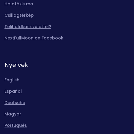
Holdfázis ma
Csillagtérkép
Teliholdkor születtél?
NextFullMoon on Facebook
Nyelvek
English
Español
Deutsche
Magyar
Português