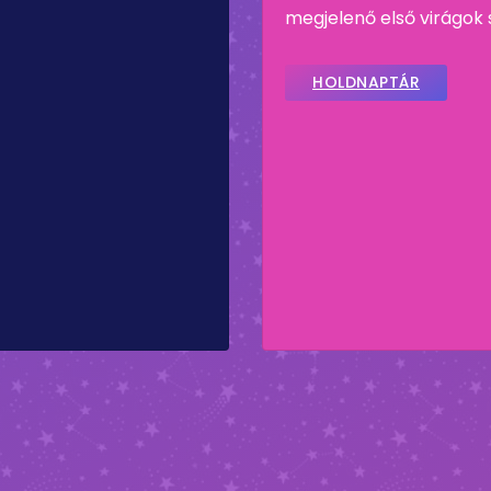
megjelenő első virágok s
HOLDNAPTÁR