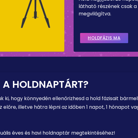
látható részének csak a 
megvilágítva.
HOLDFÁZIS MA
 A HOLDNAPTÁRT?
uk ki, hogy könnyedén ellenőrizhesd a hold fázisait bárm
előre, illetve hátra lépni az időben 1 napot, 1 hónapot 
ktuális éves és havi holdnaptár megtekintéséhez!