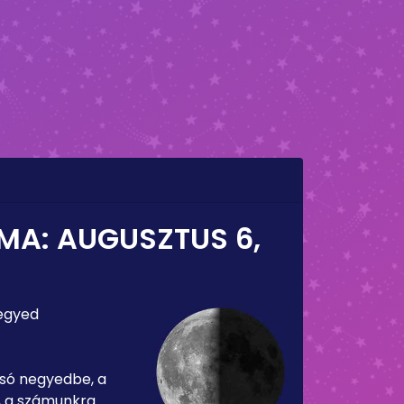
 MA:
AUGUSZTUS 6,
egyed
lsó negyedbe, a
, a számunkra