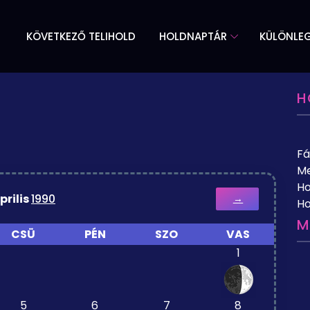
KÖVETKEZŐ TELIHOLD
HOLDNAPTÁR
KÜLÖNLE
H
Fá
Me
Ho
prilis
1990
→
Ho
M
CSÜ
PÉN
SZO
VAS
1
5
6
7
8