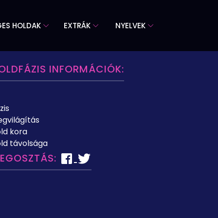
GES HOLDAK
EXTRÁK
NYELVEK
OLDFÁZIS INFORMÁCIÓK:
zis
gvilágítás
ld kora
ld távolsága
EGOSZTÁS: