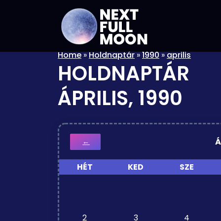
Home
»
Holdnaptár
»
1990
»
aprilis
HOLDNAPTÁR
ÁPRILIS, 1990
Á
←
HÉT
KED
SZE
2
3
4