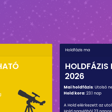
Holdfázis ma
HATÓ
HOLDFÁZIS
2026
Mai holdfázis
:
Utolsó n
Hold kora
:
23.1 nap
g
A Hold elérkezett az uto
Hold nagyjából 23 napos