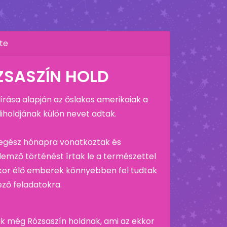
te
ÓZSASZÍN HOLD
rása alapján az őslakos amerikaiak a
iholdjának külön nevet adtak.
 egész hónapra vonatkoztak és
llemző történést írtak le a természettel
kor élő emberek könnyebben fel tudtak
ező feladatokra.
vják még Rózsaszín holdnak, ami az ekkor