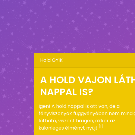
Hold GYIK
A HOLD VAJON LÁT
NAPPAL IS?
Igen! A hold nappal is ott van, de a
fényviszonyok függvényében nem mindi
látható, viszont ha igen, akkor az
[1]
különleges élményt nyújt.