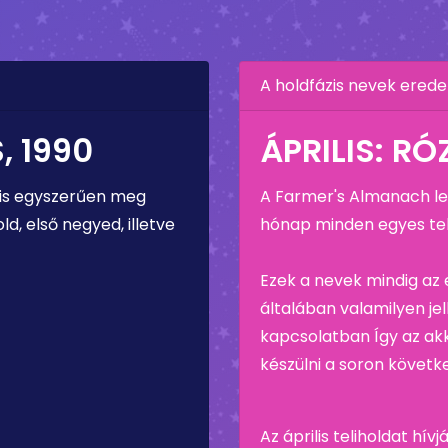
A holdfázis nevek erede
, 1990
ÁPRILIS: R
 is egyszerűen meg
A Farmer's Almanach leí
ld, első negyed, illetve
hónap minden egyes tel
Ezek a nevek mindig az
általában valamilyen je
kapcsolatban Így az ak
készülni a soron követk
Az április teliholdat hí