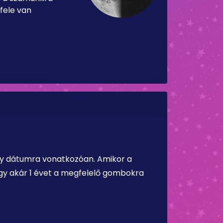
fele van
ely dátumra vonatkozóan. Amikor a
vagy akár 1 évet a megfelelő gombokra