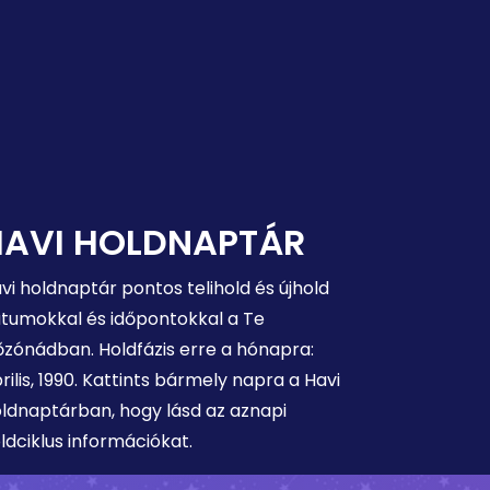
HAVI HOLDNAPTÁR
vi holdnaptár pontos telihold és újhold
tumokkal és időpontokkal a Te
őzónádban. Holdfázis erre a hónapra:
rilis, 1990. Kattints bármely napra a Havi
ldnaptárban, hogy lásd az aznapi
ldciklus információkat.