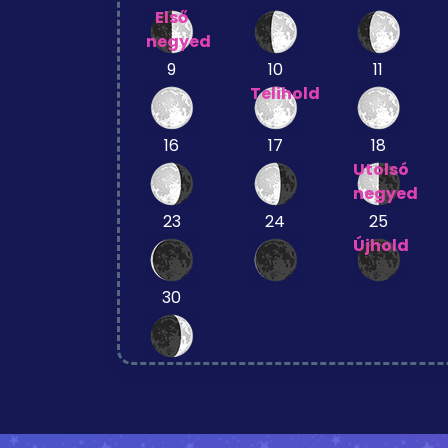
Első
negyed
9
10
11
Telihold
16
17
18
Utolsó
negyed
23
24
25
Újhold
30