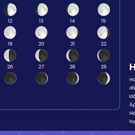
12
13
14
15
19
20
21
22
26
27
28
29
Ha
dá
id
Áp
Ho
ho