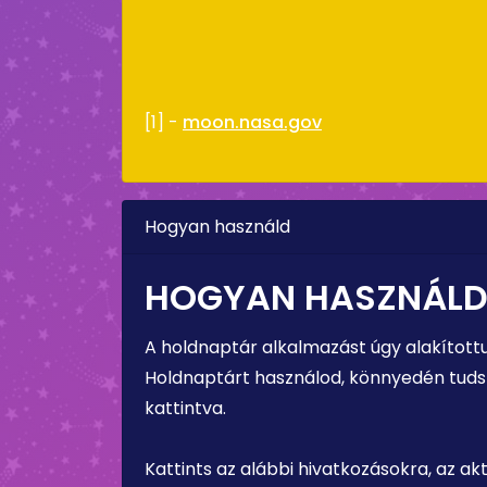
[1] -
moon.nasa.gov
Hogyan használd
HOGYAN HASZNÁLD
A holdnaptár alkalmazást úgy alakított
Holdnaptárt használod, könnyedén tudsz 
kattintva.
Kattints az alábbi hivatkozásokra, az a