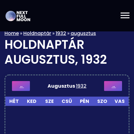
Home
»
Holdnaptár
»
1932
»
augusztus
HOLDNAPTÁR
AUGUSZTUS, 1932
Augusztus
1932
←
→
HÉT
KED
SZE
CSÜ
PÉN
SZO
VAS