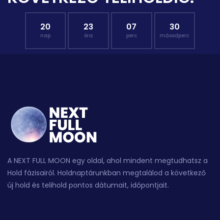
20
23
07
29
nap
óra
perc
másodperc
A NEXT FULL MOON egy oldal, ahol mindent megtudhatsz a
Hold fázisairól. Holdnaptárunkban megtalálod a következő
új hold és telihold pontos dátumait, időpontjait.