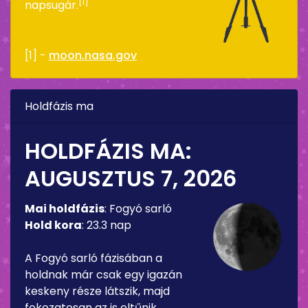
[1]
napsugár.
[1] -
moon.nasa.gov
Holdfázis ma
HOLDFÁZIS MA:
AUGUSZTUS 7, 2026
Mai holdfázis
:
Fogyó sarló
Hold kora
:
23.3 nap
A Fogyó sarló fázisában a
holdnak már csak egy igazán
keskeny része látszik, majd
fokozatosan az is eltűnik.