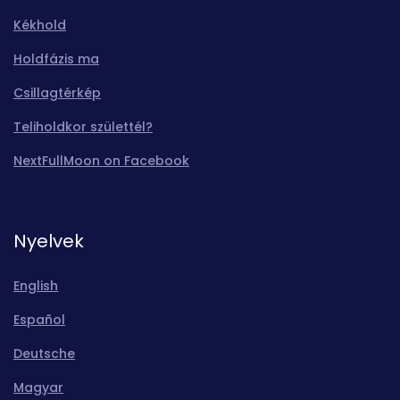
Kékhold
Holdfázis ma
Csillagtérkép
Teliholdkor születtél?
NextFullMoon on Facebook
Nyelvek
English
Español
Deutsche
Magyar