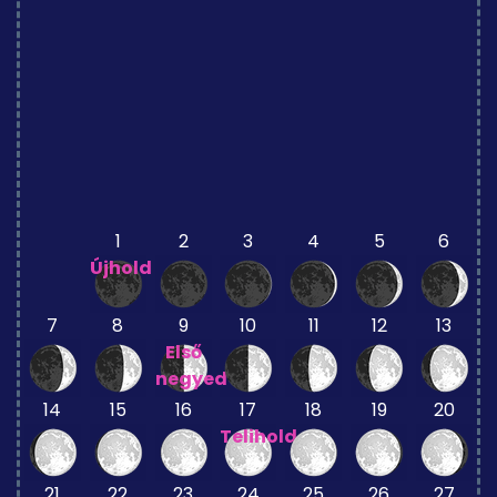
1
2
3
4
5
6
Újhold
7
8
9
10
11
12
13
Első
negyed
14
15
16
17
18
19
20
Telihold
21
22
23
24
25
26
27