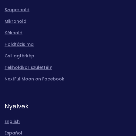
Szuperhold
Mikrohold
Kékhold
Holdfázis ma
Csillagtérkép
Teliholdkor születtél?
NextFullMoon on Facebook
Nyelvek
English
Español