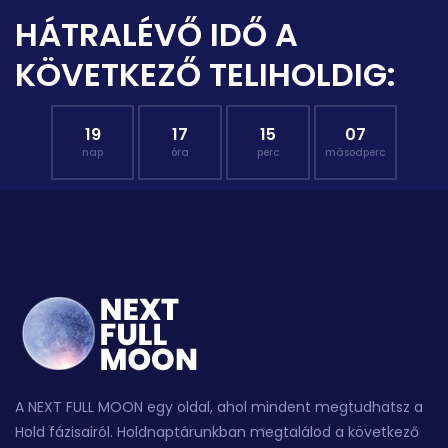
HÁTRALÉVŐ IDŐ A
KÖVETKEZŐ TELIHOLDIG:
19
17
15
06
nap
óra
perc
másodperc
A NEXT FULL MOON egy oldal, ahol mindent megtudhatsz a
Hold fázisairól. Holdnaptárunkban megtalálod a következő