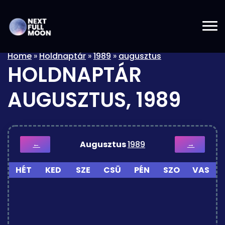
Home
»
Holdnaptár
»
1989
»
augusztus
HOLDNAPTÁR
AUGUSZTUS, 1989
Augusztus
1989
←
→
HÉT
KED
SZE
CSÜ
PÉN
SZO
VAS