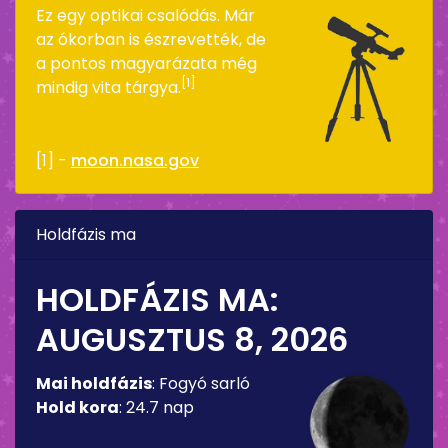
Ez egy optikai csalódás. Már
az ókorban is észrevették, de
a pontos magyarázata még
[1]
mindig vita tárgya.
[1] -
moon.nasa.gov
Holdfázis ma
HOLDFÁZIS MA:
AUGUSZTUS 8, 2026
Mai holdfázis
:
Fogyó sarló
Hold kora
:
24.7 nap