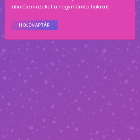
kihalászni ezeket a nagyméretű halakat.
HOLDNAPTÁR