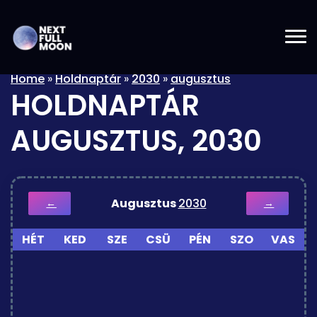
Home
»
Holdnaptár
»
2030
»
augusztus
HOLDNAPTÁR
AUGUSZTUS, 2030
Augusztus
2030
←
→
HÉT
KED
SZE
CSÜ
PÉN
SZO
VAS