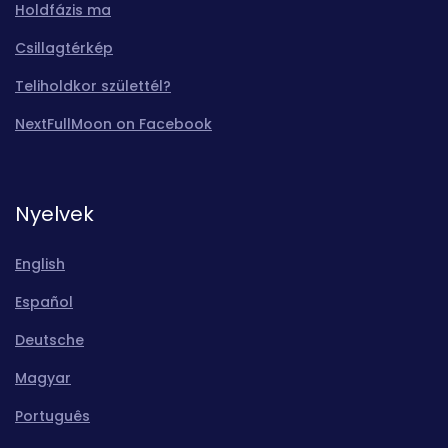
Holdfázis ma
Csillagtérkép
Teliholdkor születtél?
NextFullMoon on Facebook
Nyelvek
English
Español
Deutsche
Magyar
Português