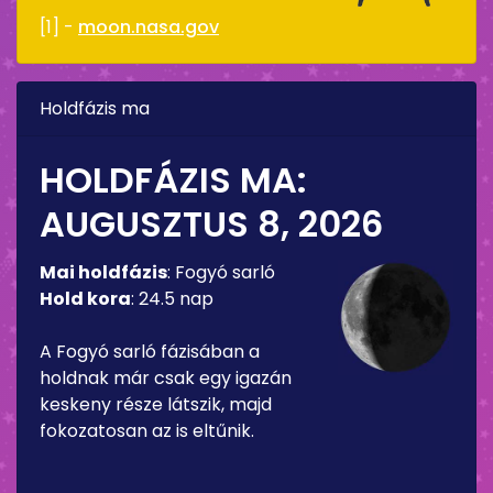
[1] -
moon.nasa.gov
Holdfázis ma
HOLDFÁZIS MA:
AUGUSZTUS 8, 2026
Mai holdfázis
:
Fogyó sarló
Hold kora
:
24.5 nap
A Fogyó sarló fázisában a
holdnak már csak egy igazán
keskeny része látszik, majd
fokozatosan az is eltűnik.