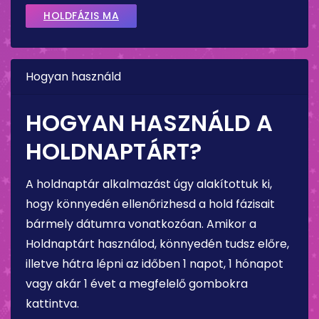
HOLDFÁZIS MA
Hogyan használd
HOGYAN HASZNÁLD A
HOLDNAPTÁRT?
A holdnaptár alkalmazást úgy alakítottuk ki,
hogy könnyedén ellenőrizhesd a hold fázisait
bármely dátumra vonatkozóan. Amikor a
Holdnaptárt használod, könnyedén tudsz előre,
illetve hátra lépni az időben 1 napot, 1 hónapot
vagy akár 1 évet a megfelelő gombokra
kattintva.