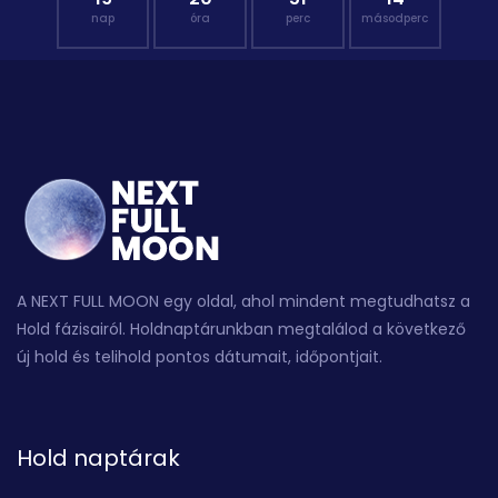
nap
óra
perc
másodperc
A NEXT FULL MOON egy oldal, ahol mindent megtudhatsz a
Hold fázisairól. Holdnaptárunkban megtalálod a következő
új hold és telihold pontos dátumait, időpontjait.
Hold naptárak