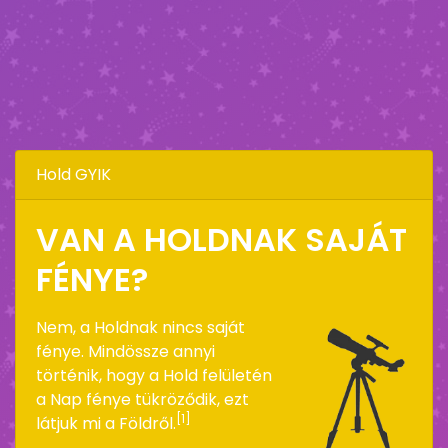
Hold GYIK
VAN A HOLDNAK SAJÁT
FÉNYE?
Nem, a Holdnak nincs saját
fénye. Mindössze annyi
történik, hogy a Hold felületén
a Nap fénye tükröződik, ezt
[1]
látjuk mi a Földről.