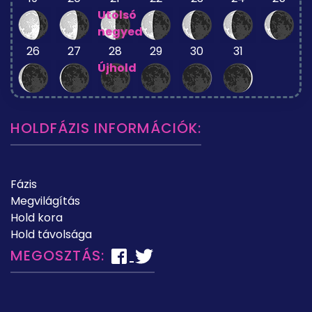
Utolsó
negyed
26
27
28
29
30
31
Újhold
HOLDFÁZIS INFORMÁCIÓK:
Fázis
Megvilágítás
Hold kora
Hold távolsága
MEGOSZTÁS: