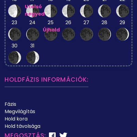
Utolsó
negyed
23
24
25
26
27
28
29
Újhold
30
31
HOLDFÁZIS INFORMÁCIÓK:
Fázis
Megvilágítás
Hold kora
Hold távolsága
MEGOSZTÁS: