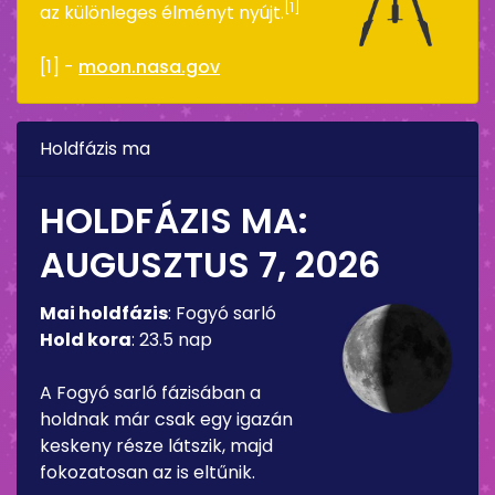
[1]
az különleges élményt nyújt.
[1] -
moon.nasa.gov
Holdfázis ma
HOLDFÁZIS MA:
AUGUSZTUS 7, 2026
Mai holdfázis
:
Fogyó sarló
Hold kora
:
23.5 nap
A Fogyó sarló fázisában a
holdnak már csak egy igazán
keskeny része látszik, majd
fokozatosan az is eltűnik.