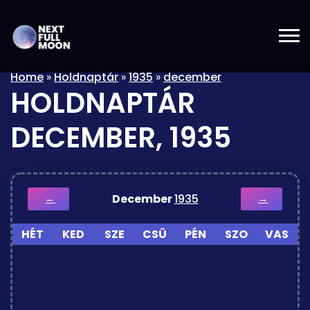
Home
»
Holdnaptár
»
1935
»
december
HOLDNAPTÁR
DECEMBER, 1935
December
1935
←
→
HÉT
KED
SZE
CSÜ
PÉN
SZO
VAS