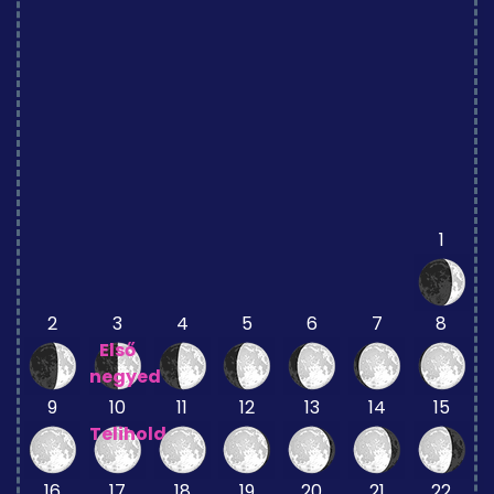
1
2
3
4
5
6
7
8
Első
negyed
9
10
11
12
13
14
15
Telihold
16
17
18
19
20
21
22