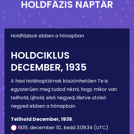
HOLDFÁZIS NAPTÁR
Holdfázisok ebben a hónapban
HOLDCIKLUS
DECEMBER, 1935
A havi Holdnaptárnak köszönhetően Te is
egyszerűen meg tudod nézni, hogy mikor van
telihold, újhold, első negyed, illetve utolsó
negyed ebben a hónapban.
Telihold December, 1935
:
1935. december 10., kedd 3:09:34 (UTC)