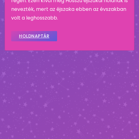
régen. Ezen kívül még Hosszú éjszakai holdnak is
nevezték, mert az éjszaka ebben az évszakban
volt a leghosszabb.
HOLDNAPTÁR