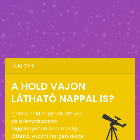
Hold GYIK
A HOLD VAJON
LÁTHATÓ NAPPAL IS?
Igen! A hold nappal is ott van,
de a fényviszonyok
függvényében nem mindig
látható, viszont ha igen, akkor