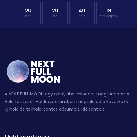
20
20
40
18
nap
óra
perc
másodperc
A NEXT FULL MOON egy oldal, ahol mindent megtudhatsz a
Hold fázisairól. Holdnaptárunkban megtalálod a következő
új hold és telihold pontos dátumait, időpontjait.
Hold naptárak