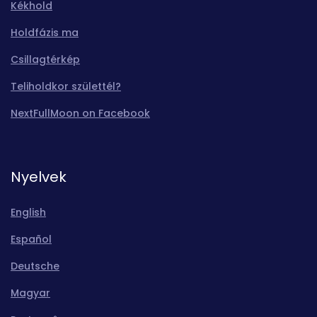
Kékhold
Holdfázis ma
Csillagtérkép
Teliholdkor születtél?
NextFullMoon on Facebook
Nyelvek
English
Español
Deutsche
Magyar