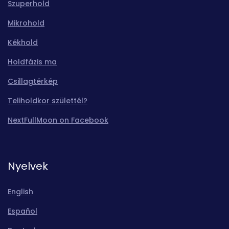
Szuperhold
Mikrohold
Kékhold
Holdfázis ma
Csillagtérkép
Teliholdkor születtél?
NextFullMoon on Facebook
Nyelvek
English
Español