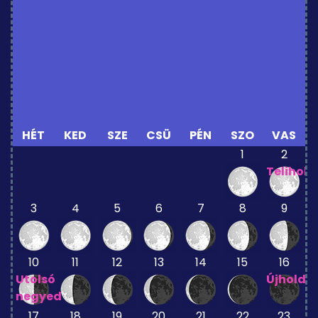
HÉT
KED
SZE
CSÜ
PÉN
SZO
VAS
1
2
Telihold
3
4
5
6
7
8
9
10
11
12
13
14
15
16
Utolsó
Újhold
negyed
17
18
19
20
21
22
23