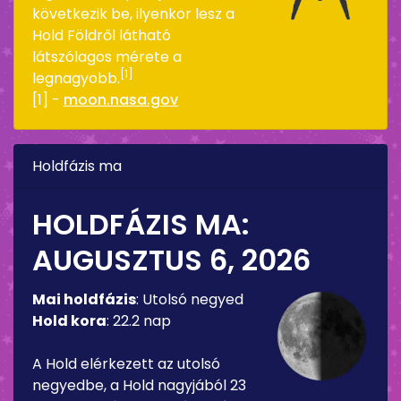
következik be, ilyenkor lesz a
Hold Földről látható
látszólagos mérete a
[1]
legnagyobb.
[1] -
moon.nasa.gov
Holdfázis ma
HOLDFÁZIS MA:
AUGUSZTUS 6, 2026
Mai holdfázis
:
Utolsó negyed
Hold kora
:
22.2 nap
A Hold elérkezett az utolsó
negyedbe, a Hold nagyjából 23