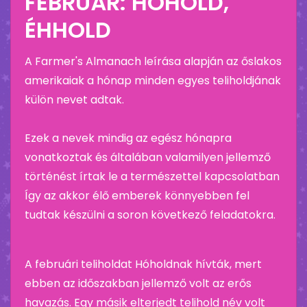
FEBRUÁR: HÓHOLD,
ÉHHOLD
A Farmer's Almanach leírása alapján az őslakos
amerikaiak a hónap minden egyes teliholdjának
külön nevet adtak.
Ezek a nevek mindig az egész hónapra
vonatkoztak és általában valamilyen jellemző
történést írtak le a természettel kapcsolatban
Így az akkor élő emberek könnyebben fel
tudtak készülni a soron következő feladatokra.
A februári teliholdat Hóholdnak hívták, mert
ebben az időszakban jellemző volt az erős
havazás. Egy másik elterjedt telihold név volt