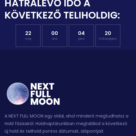
HÁTRALÉVŐ IDŐ A
KÖVETKEZŐ TELIHOLDIG:
22
00
04
19
nap
óra
perc
másodperc
A NEXT FULL MOON egy oldal, ahol mindent megtudhatsz a
Hold fázisairól. Holdnaptárunkban megtalálod a következő
új hold és telihold pontos dátumait, időpontjait.