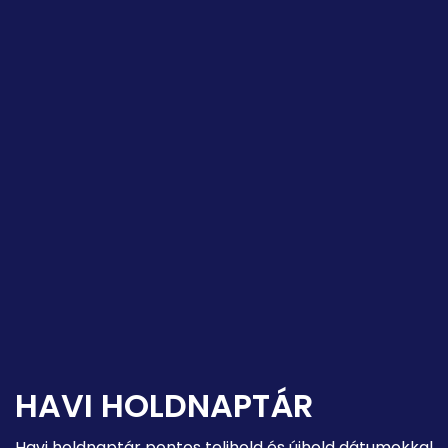
HAVI HOLDNAPTÁR
Havi holdnaptár pontos telihold és újhold dátumokkal