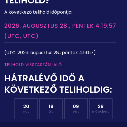
TELIHOLD?
A következő telihold időpontja:
2026. AUGUSZTUS 28., PÉNTEK 4:19:57
(UTC, UTC)
(UTC: 2026. augusztus 28., péntek 4:19:57)
TELIHOLD VISSZASZÁMLÁLÓ
HÁTRALÉVŐ IDŐ A
KÖVETKEZŐ TELIHOLDIG:
20
18
09
27
nap
óra
perc
másodperc