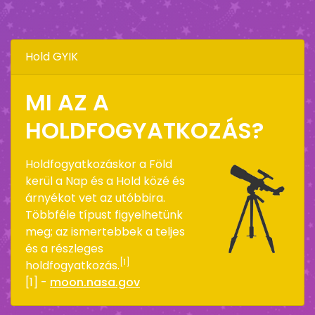
Hold GYIK
MI AZ A
HOLDFOGYATKOZÁS?
Holdfogyatkozáskor a Föld
kerül a Nap és a Hold közé és
árnyékot vet az utóbbira.
Többféle típust figyelhetünk
meg; az ismertebbek a teljes
és a részleges
[1]
holdfogyatkozás.
[1] -
moon.nasa.gov