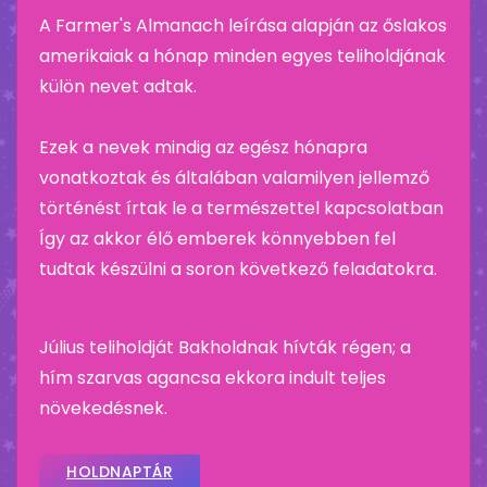
A Farmer's Almanach leírása alapján az őslakos
amerikaiak a hónap minden egyes teliholdjának
külön nevet adtak.
Ezek a nevek mindig az egész hónapra
vonatkoztak és általában valamilyen jellemző
történést írtak le a természettel kapcsolatban
Így az akkor élő emberek könnyebben fel
tudtak készülni a soron következő feladatokra.
Július teliholdját Bakholdnak hívták régen; a
hím szarvas agancsa ekkora indult teljes
növekedésnek.
HOLDNAPTÁR