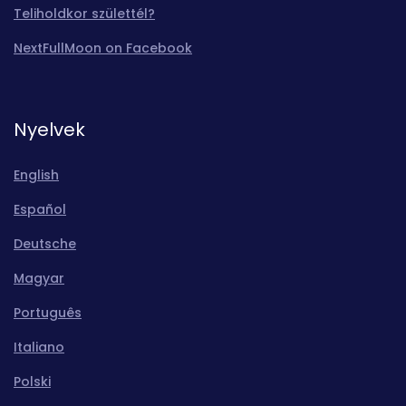
Teliholdkor születtél?
NextFullMoon on Facebook
Nyelvek
English
Español
Deutsche
Magyar
Português
Italiano
Polski