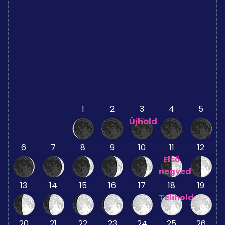
1
2
3
4
5
Újhold
6
7
8
9
10
11
12
Első
negyed
13
14
15
16
17
18
19
Telihold
20
21
22
23
24
25
26