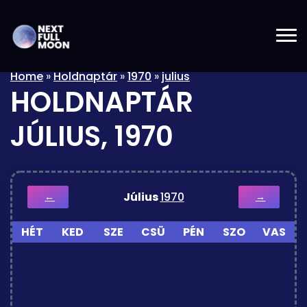
Home
»
Holdnaptár
»
1970
»
julius
HOLDNAPTÁR
JÚLIUS, 1970
Július
1970
←
→
HÉT
KED
SZE
CSÜ
PÉN
SZO
VAS