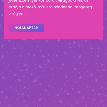
jellemzően ilyenkor borult virágba a rét, az
erdő, s a mező, májusra mindenhol rengeteg
virág volt.
HOLDNAPTÁR