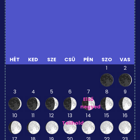
HÉT
KED
SZE
CSÜ
PÉN
SZO
VAS
1
2
3
4
5
6
7
8
9
Első
negyed
10
11
12
13
14
15
16
Telihold
17
18
19
20
21
22
23