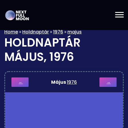
Home
»
Holdnaptár
»
1976
»
majus
HOLDNAPTÁR
MÁJUS, 1976
Május
1976
←
→