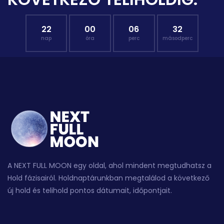
22
00
06
31
nap
óra
perc
másodperc
A NEXT FULL MOON egy oldal, ahol mindent megtudhatsz a
Hold fázisairól. Holdnaptárunkban megtalálod a következő
új hold és telihold pontos dátumait, időpontjait.