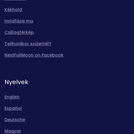
Kékhold
Holdfázis ma
Csillagtérkép
Teliholdkor születtél?
NextFullMoon on Facebook
Nyelvek
English
Español
Deutsche
Magyar