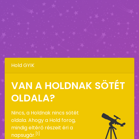
Hold GYIK
VAN A HOLDNAK SÖTÉT
OLDALA?
Nincs, a Holdnak nincs sötét
oldala. Ahogy a Hold forog,
mindig eltérő részeit éri a
[1]
napsugár.