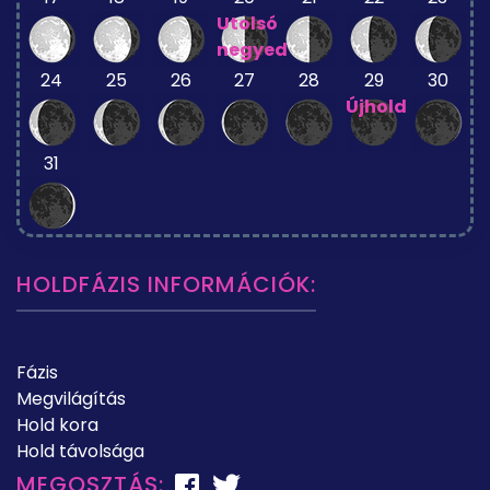
Utolsó
negyed
24
25
26
27
28
29
30
Újhold
31
HOLDFÁZIS INFORMÁCIÓK:
Fázis
Megvilágítás
Hold kora
Hold távolsága
MEGOSZTÁS: