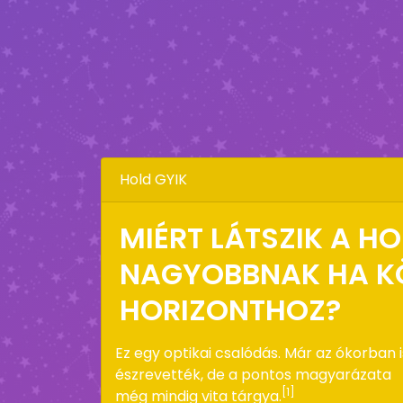
Hold GYIK
MIÉRT LÁTSZIK A H
NAGYOBBNAK HA KÖ
HORIZONTHOZ?
Ez egy optikai csalódás. Már az ókorban i
észrevették, de a pontos magyarázata
[1]
még mindig vita tárgya.