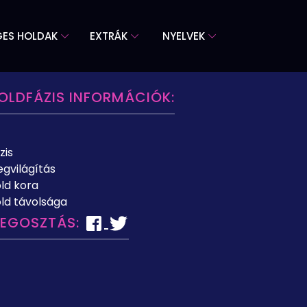
GES HOLDAK
EXTRÁK
NYELVEK
OLDFÁZIS INFORMÁCIÓK:
zis
gvilágítás
ld kora
ld távolsága
EGOSZTÁS: