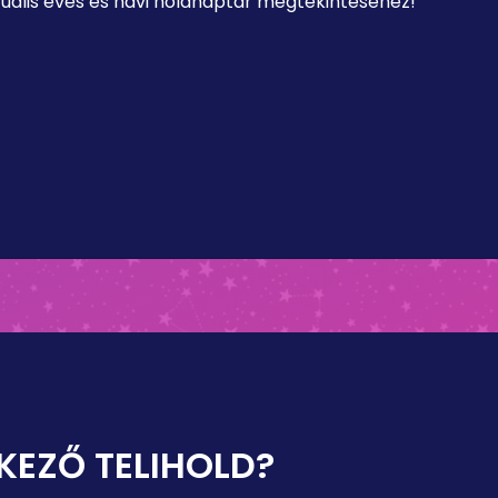
ktuális éves és havi holdnaptár megtekintéséhez!
KEZŐ TELIHOLD?