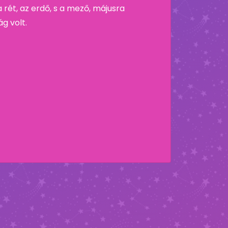
a rét, az erdő, s a mező, májusra
g volt.