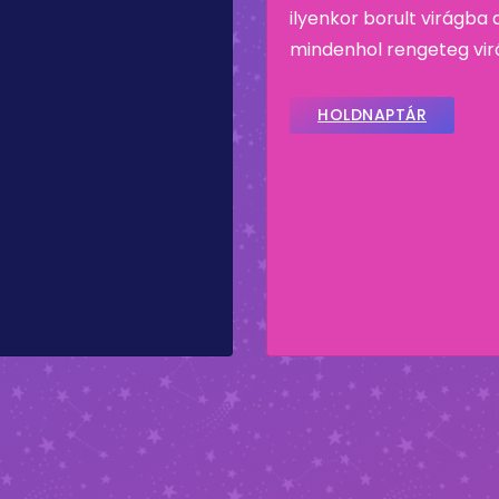
ilyenkor borult virágba 
mindenhol rengeteg virá
HOLDNAPTÁR