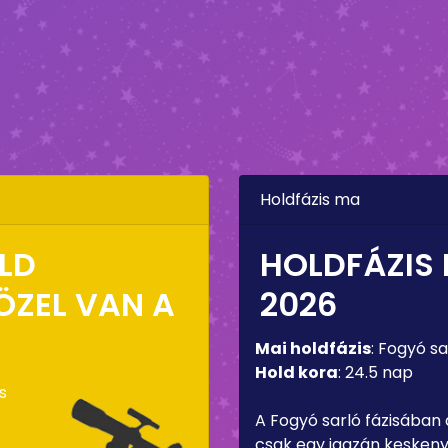
Holdfázis ma
OLD
HOLDFÁZIS
ZEL VAN A
2026
Mai holdfázis
:
Fogyó sa
Hold kora
:
24.5 nap
s
A Fogyó sarló fázisában
csak egy igazán keskeny 