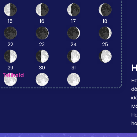
15
16
17
18
22
23
24
25
29
30
31
Telihold
Ha
dá
id
Má
Ho
ho