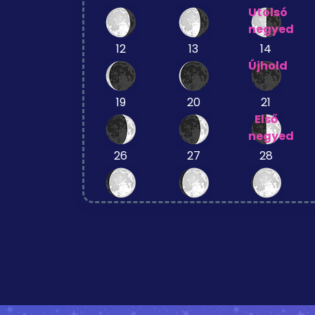
Utolsó
negyed
12
13
14
Újhold
19
20
21
Első
negyed
26
27
28