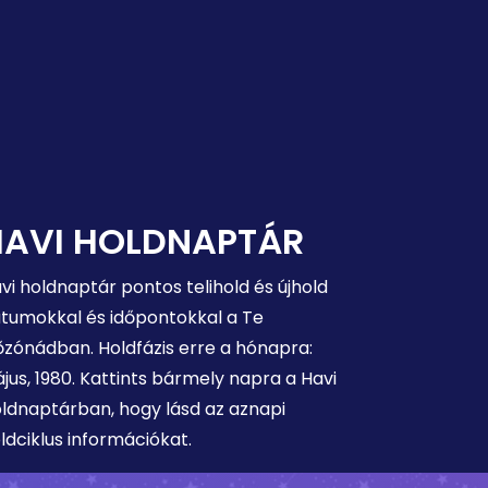
HAVI HOLDNAPTÁR
vi holdnaptár pontos telihold és újhold
tumokkal és időpontokkal a Te
őzónádban. Holdfázis erre a hónapra:
jus, 1980. Kattints bármely napra a Havi
ldnaptárban, hogy lásd az aznapi
ldciklus információkat.