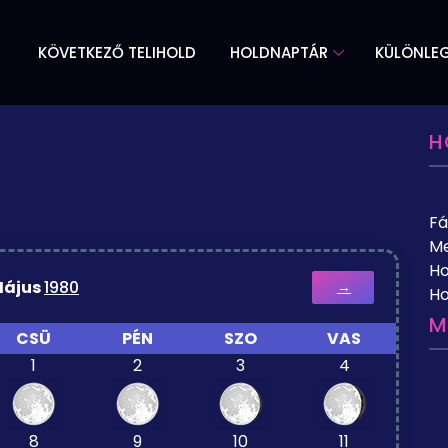
KÖVETKEZŐ TELIHOLD
HOLDNAPTÁR
KÜLÖNLE
H
Fá
Me
Ho
ájus
1980
→
Ho
M
CSÜ
PÉN
SZO
VAS
1
2
3
4
8
9
10
11