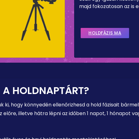
majd fokozatosan az is el
HOLDFÁZIS MA
 A HOLDNAPTÁRT?
uk ki, hogy könnyedén ellenőrizhesd a hold fázisait bárm
előre, illetve hátra lépni az időben 1 napot, 1 hónapot 