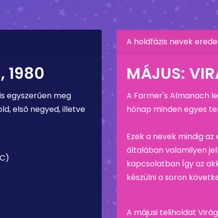
A holdfázis nevek erede
 1980
MÁJUS: VI
 is egyszerűen meg
A Farmer's Almanach leí
ld, első negyed, illetve
hónap minden egyes tel
Ezek a nevek mindig az
általában valamilyen je
TC)
kapcsolatban Így az ak
készülni a soron követk
A májusi teliholdat Vir