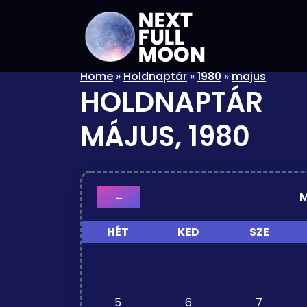
Home
»
Holdnaptár
»
1980
»
majus
HOLDNAPTÁR
MÁJUS, 1980
M
←
HÉT
KED
SZE
5
6
7