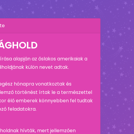
te
RÁGHOLD
rása alapján az őslakos amerikaiak a
iholdjának külön nevet adtak.
 egész hónapra vonatkoztak és
llemző történést írtak le a természettel
kor élő emberek könnyebben fel tudtak
ező feladatokra.
ágholdnak hívták, mert jellemzően