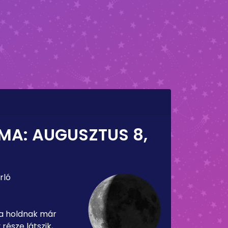
 MA:
AUGUSZTUS 8,
rló
 a holdnak már
része látszik,