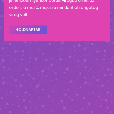
jellemzően ilyenkor borult virágba a rét, az
erdő, s a mező, májusra mindenhol rengeteg
virág volt.
HOLDNAPTÁR