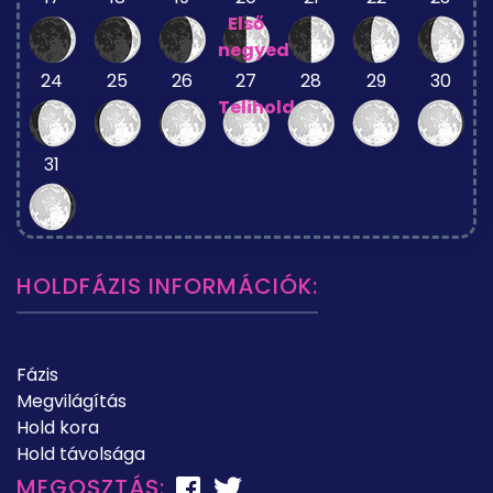
Első
negyed
24
25
26
27
28
29
30
Telihold
31
HOLDFÁZIS INFORMÁCIÓK:
Fázis
Megvilágítás
Hold kora
Hold távolsága
MEGOSZTÁS: