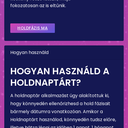
fokozatosan az is eltűnik.
HOLDFÁZIS MA
Hogyan használd
HOGYAN HASZNÁLD A
HOLDNAPTÁRT?
A holdnaptár alkalmazást úgy alakítottuk ki,
hogy könnyedén ellenőrizhesd a hold fázisait
bármely dátumra vonatkozóan. Amikor a
Holdnaptárt használod, könnyedén tudsz előre,
illetve hátra lépni az időben 1 napot, 1 hónapot