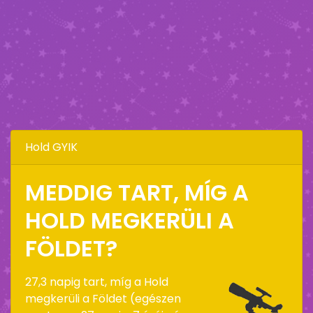
Hold GYIK
MEDDIG TART, MÍG A
HOLD MEGKERÜLI A
FÖLDET?
27,3 napig tart, míg a Hold
megkerüli a Földet (egészen