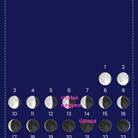
1
2
3
4
5
6
7
8
9
Utolsó
negyed
10
11
12
13
14
15
16
Újhold
17
18
19
20
21
22
23