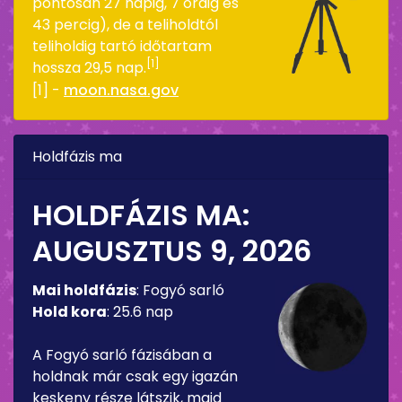
pontosan 27 napig, 7 óráig és
43 percig), de a teliholdtól
teliholdig tartó időtartam
[1]
hossza 29,5 nap.
[1] -
moon.nasa.gov
Holdfázis ma
HOLDFÁZIS MA:
AUGUSZTUS 9, 2026
Mai holdfázis
:
Fogyó sarló
Hold kora
:
25.6 nap
A Fogyó sarló fázisában a
holdnak már csak egy igazán
keskeny része látszik, majd