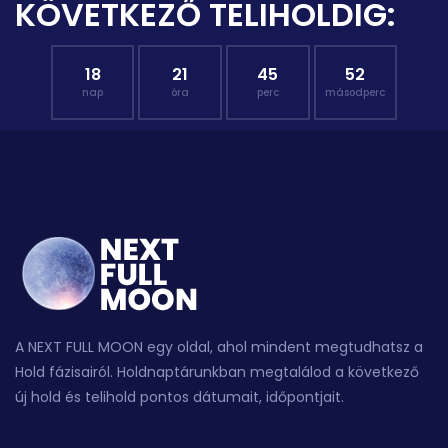
KÖVETKEZŐ TELIHOLDIG:
18
21
45
51
nap
óra
perc
másodperc
A NEXT FULL MOON egy oldal, ahol mindent megtudhatsz a
Hold fázisairól. Holdnaptárunkban megtalálod a következő
új hold és telihold pontos dátumait, időpontjait.