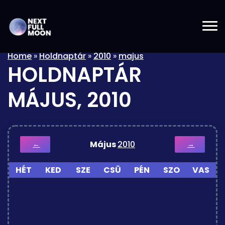
Home
»
Holdnaptár
»
2010
»
majus
HOLDNAPTÁR
MÁJUS, 2010
Május
2010
←
→
HÉT
KED
SZE
CSÜ
PÉN
SZO
VAS