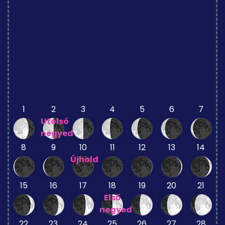
1
2
3
4
5
6
7
Utolsó
negyed
8
9
10
11
12
13
14
Újhold
15
16
17
18
19
20
21
Első
negyed
22
23
24
25
26
27
28