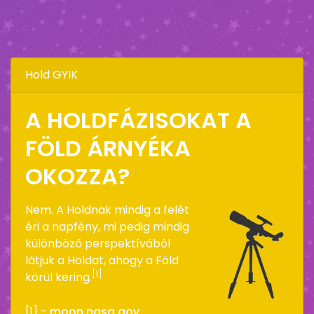
Hold GYIK
A HOLDFÁZISOKAT A
FÖLD ÁRNYÉKA
OKOZZA?
Nem. A Holdnak mindig a felét
éri a napfény, mi pedig mindig
különböző perspektívából
látjuk a Holdat, ahogy a Föld
[1]
körül kering.
[1] -
moon.nasa.gov