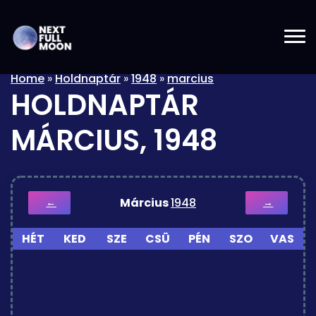
Home
»
Holdnaptár
»
1948
»
marcius
HOLDNAPTÁR
MÁRCIUS, 1948
Március
1948
←
→
HÉT
KED
SZE
CSÜ
PÉN
SZO
VAS