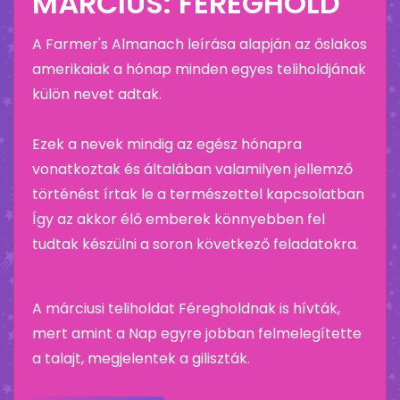
MÁRCIUS: FÉREGHOLD
A Farmer's Almanach leírása alapján az őslakos
amerikaiak a hónap minden egyes teliholdjának
külön nevet adtak.
Ezek a nevek mindig az egész hónapra
vonatkoztak és általában valamilyen jellemző
történést írtak le a természettel kapcsolatban
Így az akkor élő emberek könnyebben fel
tudtak készülni a soron következő feladatokra.
A márciusi teliholdat Féregholdnak is hívták,
mert amint a Nap egyre jobban felmelegítette
a talajt, megjelentek a giliszták.