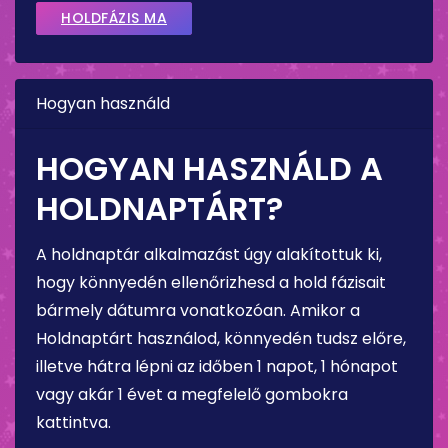
HOLDFÁZIS MA
Hogyan használd
HOGYAN HASZNÁLD A
HOLDNAPTÁRT?
A holdnaptár alkalmazást úgy alakítottuk ki,
hogy könnyedén ellenőrizhesd a hold fázisait
bármely dátumra vonatkozóan. Amikor a
Holdnaptárt használod, könnyedén tudsz előre,
illetve hátra lépni az időben 1 napot, 1 hónapot
vagy akár 1 évet a megfelelő gombokra
kattintva.