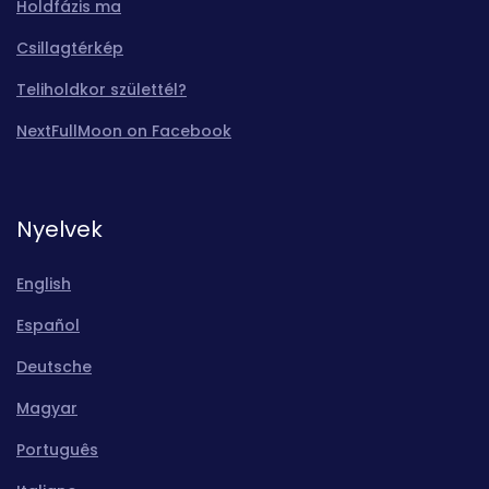
Holdfázis ma
Csillagtérkép
Teliholdkor születtél?
NextFullMoon on Facebook
Nyelvek
English
Español
Deutsche
Magyar
Português