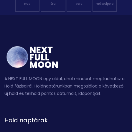
nap
óra
perc
másodperc
A NEXT FULL MOON egy oldal, ahol mindent megtudhatsz a
Hold fázisairól. Holdnaptárunkban megtalálod a következő
új hold és telihold pontos dátumait, időpontjait.
Hold naptárak