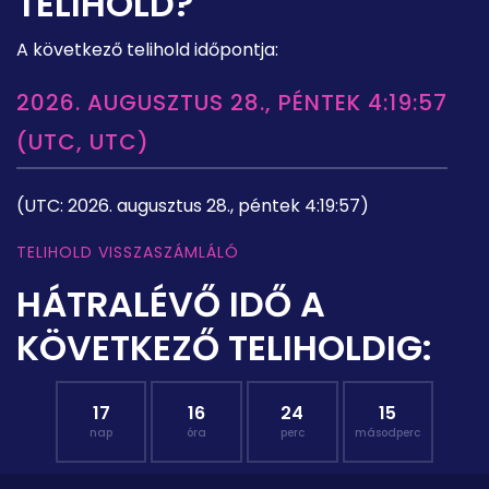
TELIHOLD?
A következő telihold időpontja:
2026. AUGUSZTUS 28., PÉNTEK 4:19:57
(UTC, UTC)
(UTC: 2026. augusztus 28., péntek 4:19:57)
TELIHOLD VISSZASZÁMLÁLÓ
HÁTRALÉVŐ IDŐ A
KÖVETKEZŐ TELIHOLDIG:
17
16
24
14
nap
óra
perc
másodperc