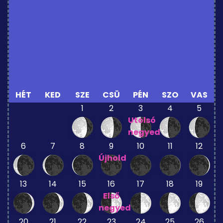
HÉT
KED
SZE
CSÜ
PÉN
SZO
VAS
1
2
3
4
5
Utolsó
negyed
6
7
8
9
10
11
12
Újhold
13
14
15
16
17
18
19
Első
negyed
20
21
22
23
24
25
26