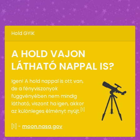
Hold GYIK
A HOLD VAJON
LÁTHATÓ NAPPAL IS?
Igen! A hold nappal is ott van,
de a fényviszonyok
függvényében nem mindig
látható, viszont ha igen, akkor
[1]
az különleges élményt nyújt.
[1] -
moon.nasa.gov