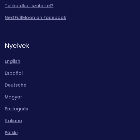
Teliholdkor születtél?
NextFullMoon on Facebook
Nyelvek
English
Español
Deutsche
Magyar
Português
Italiano
Polski