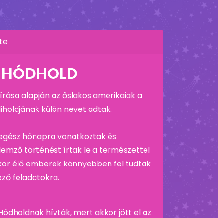
te
 HÓDHOLD
rása alapján az őslakos amerikaiak a
iholdjának külön nevet adtak.
 egész hónapra vonatkoztak és
llemző történést írtak le a természettel
kor élő emberek könnyebben fel tudtak
ező feladatokra.
Hódholdnak hívták, mert akkor jött el az