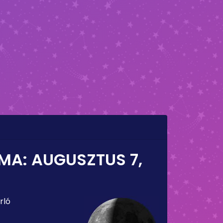
 MA:
AUGUSZTUS 7,
rló