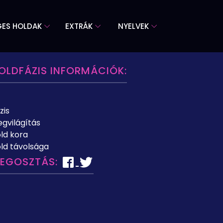
GES HOLDAK
EXTRÁK
NYELVEK
OLDFÁZIS INFORMÁCIÓK:
zis
gvilágítás
ld kora
ld távolsága
EGOSZTÁS: