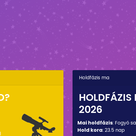
Holdfázis ma
D?
HOLDFÁZIS
2026
Mai holdfázis
:
Fogyó sa
Hold kora
:
23.5 nap
l