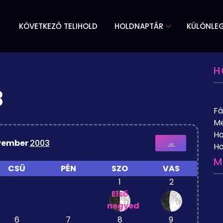
KÖVETKEZŐ TELIHOLD
HOLDNAPTÁR
KÜLÖNLE
H
3
Fá
Me
Ho
vember
2003
→
Ho
M
CSÜ
PÉN
SZO
VAS
1
2
Első
negyed
6
7
8
9