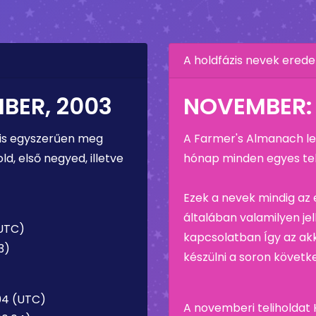
A holdfázis nevek erede
BER, 2003
NOVEMBER:
 is egyszerűen meg
A Farmer's Almanach leí
ld, első negyed, illetve
hónap minden egyes tel
Ezek a nevek mindig az
általában valamilyen je
(UTC)
kapcsolatban Így az ak
3)
készülni a soron követk
04 (UTC)
A novemberi teliholdat 