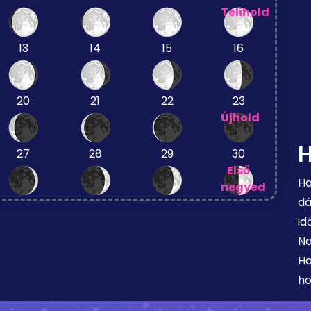
Telihold
13
14
15
16
20
21
22
23
Újhold
27
28
29
30
Első
Ha
negyed
dá
id
No
Ha
ho