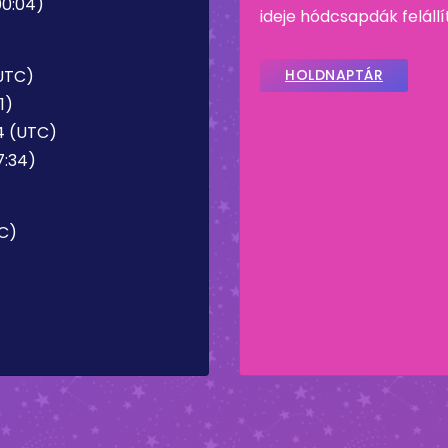
00:04)
ideje hódcsapdák feláll
(UTC)
HOLDNAPTÁR
1)
4 (UTC)
7:34)
TC)