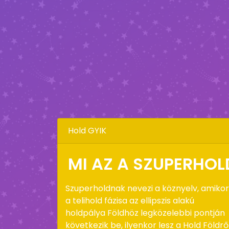
Hold GYIK
MI AZ A SZUPERHOL
Szuperholdnak nevezi a köznyelv, amikor
a telihold fázisa az ellipszis alakú
holdpálya Földhöz legközelebbi pontján
következik be, ilyenkor lesz a Hold Földrő