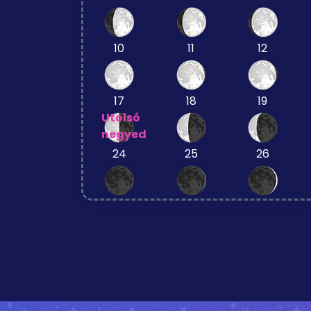
10
11
12
17
18
19
Utolsó
negyed
24
25
26