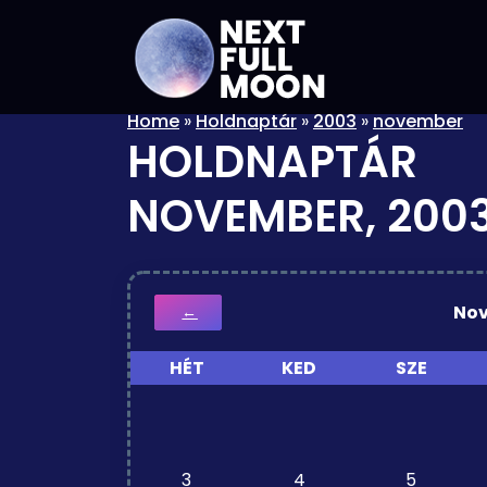
Home
»
Holdnaptár
»
2003
»
november
HOLDNAPTÁR
NOVEMBER, 200
No
←
HÉT
KED
SZE
3
4
5