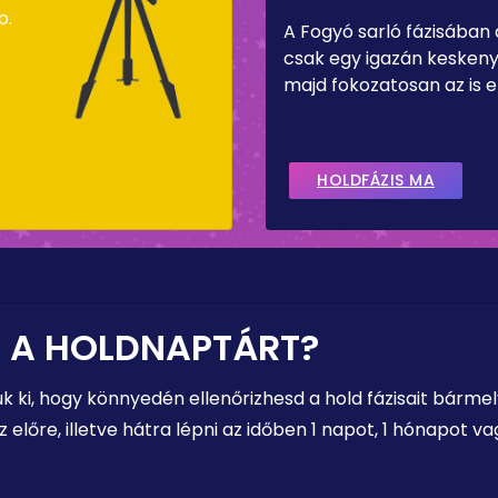
b.
A Fogyó sarló fázisában
csak egy igazán keskeny 
majd fokozatosan az is el
HOLDFÁZIS MA
 A HOLDNAPTÁRT?
uk ki, hogy könnyedén ellenőrizhesd a hold fázisait bárm
előre, illetve hátra lépni az időben 1 napot, 1 hónapot 