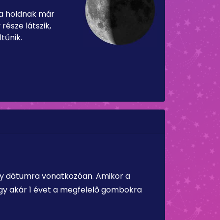
 a holdnak már
része látszik,
tűnik.
ely dátumra vonatkozóan. Amikor a
vagy akár 1 évet a megfelelő gombokra