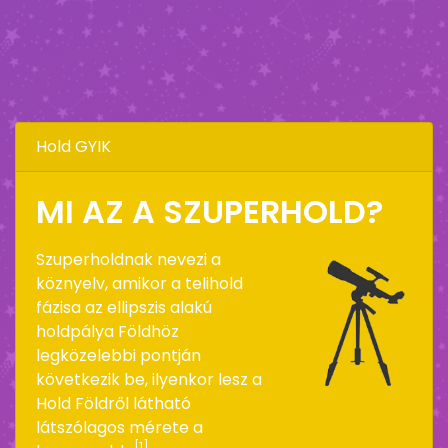
Hold GYIK
MI AZ A SZUPERHOLD?
Szuperholdnak nevezi a
köznyelv, amikor a telihold
fázisa az ellipszis alakú
holdpálya Földhöz
legközelebbi pontján
következik be, ilyenkor lesz a
Hold Földről látható
látszólagos mérete a
[1]