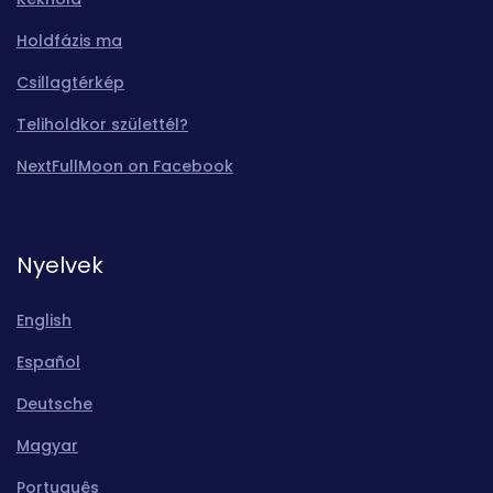
Holdfázis ma
Csillagtérkép
Teliholdkor születtél?
NextFullMoon on Facebook
Nyelvek
English
Español
Deutsche
Magyar
Português