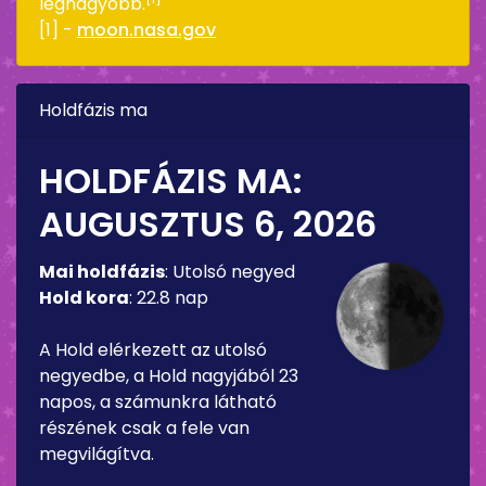
legnagyobb.
[1] -
moon.nasa.gov
Holdfázis ma
HOLDFÁZIS MA:
AUGUSZTUS 6, 2026
Mai holdfázis
:
Utolsó negyed
Hold kora
:
22.8 nap
A Hold elérkezett az utolsó
negyedbe, a Hold nagyjából 23
napos, a számunkra látható
részének csak a fele van
megvilágítva.