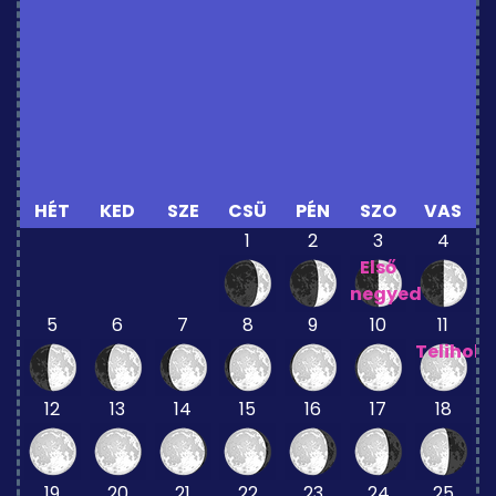
HÉT
KED
SZE
CSÜ
PÉN
SZO
VAS
1
2
3
4
Első
negyed
5
6
7
8
9
10
11
Telihold
12
13
14
15
16
17
18
19
20
21
22
23
24
25