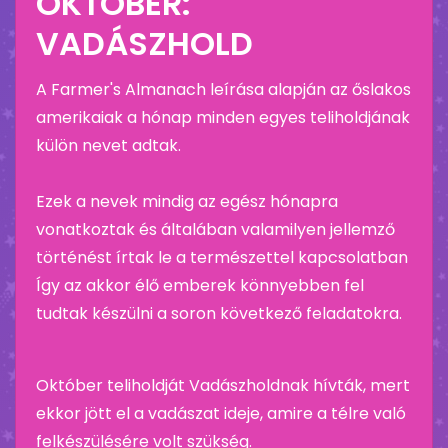
OKTÓBER:
VADÁSZHOLD
A Farmer's Almanach leírása alapján az őslakos
amerikaiak a hónap minden egyes teliholdjának
külön nevet adtak.
Ezek a nevek mindig az egész hónapra
vonatkoztak és általában valamilyen jellemző
történést írtak le a természettel kapcsolatban
Így az akkor élő emberek könnyebben fel
tudtak készülni a soron következő feladatokra.
Október teliholdját Vadászholdnak hívták, mert
ekkor jött el a vadászat ideje, amire a télre való
felkészülésére volt szükség.