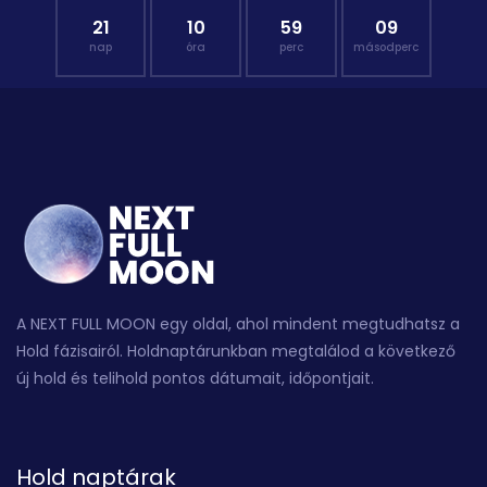
21
10
59
08
nap
óra
perc
másodperc
A NEXT FULL MOON egy oldal, ahol mindent megtudhatsz a
Hold fázisairól. Holdnaptárunkban megtalálod a következő
új hold és telihold pontos dátumait, időpontjait.
Hold naptárak